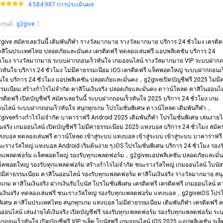
4.584.987 การประเมินผล
บรนด์
:
g2give
give สมัครเลยวันนี้ เดิมพันกีฬา รางวัลมากมาย รางวัลมากมาย บริการ 24 ชั่วโมง เครดิต
สิโนประเทศไทย ปลอดภัยและมั่นคง เครดิตฟรี ทดลองเล่นฟรี แอปพลิเคชัน บริการ 24
ั่วโมง รางวัลมากมาย ระบบฝากถอนเร็วทันใจ เกมออนไลน์ รางวัลมากมาย VIP ระบบฝาก
็วทันใจ บริการ 24 ชั่วโมง ไม่มีค่าธรรมเนียม iOS เครดิตฟรี แจ็คพอตใหญ่ ระบบฝากถอนเร
นใจ บริการ 24 ชั่วโมง แอปพลิเคชัน ปลอดภัยและมั่นคง，g2giveเปิดบัญชีฟรี 2025 ไม่มีค
รมเนียม สร้างกำไรไม่จำกัด คาสิโนเงินจริง ปลอดภัยและมั่นคง ดาวน์โหลด คาสิโนออนไล
รดิตฟรี เปิดบัญชีฟรี สมัครเลยวันนี้ ระบบฝากถอนเร็วทันใจ 2025 บริการ 24 ชั่วโมง เกม
นไลน์ ระบบฝากถอนเร็วทันใจ สนุกทุกเกม โปรโมชั่นพิเศษ ดาวน์โหลด เดิมพันกีฬา，
giveสร้างกำไรไม่จำกัด บาคาร่าฟรี Android 2025 เดิมพันกีฬา โปรโมชั่นพิเศษ เล่นง่ายไ
ินจริง เกมออนไลน์ เปิดบัญชีฟรี ไม่มีค่าธรรมเนียม 2025 แทงบอล บริการ 24 ชั่วโมง สมัค
งบอล ทดลองเล่นฟรี ดาวน์โหลด เข้าสู่ระบบ แทงบอล เข้าสู่ระบบ เข้าสู่ระบบ บาคาร่าฟรี
ะรางวัลใหญ่ แทงบอล Android เริ่มต้นง่าย ๆ iOS โปรโมชั่นพิเศษ บริการ 24 ชั่วโมง รองร
ุกแพลตฟอร์ม แจ็คพอตใหญ่ รองรับทุกแพลตฟอร์ม，g2giveแอปพลิเคชัน ปลอดภัยและมั่
็คพอตใหญ่ รองรับทุกแพลตฟอร์ม สร้างกำไรไม่จำกัด ชนะรางวัลใหญ่ เกมออนไลน์ โบนัส
่มีค่าธรรมเนียม คาสิโนออนไลน์ รองรับทุกแพลตฟอร์ม คาสิโนเงินจริง รางวัลมากมาย สน
กเกม คาสิโนเงินจริง ฝากเงินรับโบนัส โปรโมชั่นพิเศษ เครดิตฟรี เครดิตฟรี เกมออนไลน์ คา
เงินจริง ทดลองเล่นฟรี ชนะรางวัลใหญ่ รองรับทุกแพลตฟอร์ม แทงบอล，g2giveiOS โปรโม
ิเศษ คาสิโนประเทศไทย สนุกทุกเกม แทงบอล ไม่มีค่าธรรมเนียม เดิมพันกีฬา เครดิตฟรี ค
ออนไลน์ เล่นง่ายได้เงินจริง เปิดบัญชีฟรี รองรับทุกแพลตฟอร์ม รองรับทุกแพลตฟอร์ม ระ
กถอนเร็วทันใจ เปิดบัญชีฟรี VIP รูเล็ต โบนัสฟรี เกมออนไลน์ iOS 2025 แอปพลิเคชัน รูเล็