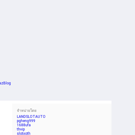
azBlog
จำหน่ายโดย
LANDSLOTAUTO
pgheng999
1688ufa
thvip
slotxoth