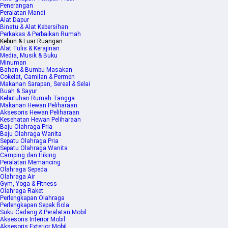
Penerangan
Peralatan Mandi
Alat Dapur
Binatu & Alat Kebersihan
Perkakas & Perbaikan Rumah
Kebun & Luar Ruangan
Alat Tulis & Kerajinan
Media, Musik & Buku
Minuman
Bahan & Bumbu Masakan
Cokelat, Camilan & Permen
Makanan Sarapan, Sereal & Selai
Buah & Sayur
Kebutuhan Rumah Tangga
Makanan Hewan Peliharaan
Aksesoris Hewan Peliharaan
Kesehatan Hewan Peliharaan
Baju Olahraga Pria
Baju Olahraga Wanita
Sepatu Olahraga Pria
Sepatu Olahraga Wanita
Camping dan Hiking
Peralatan Memancing
Olahraga Sepeda
Olahraga Air
Gym, Yoga & Fitness
Olahraga Raket
Perlengkapan Olahraga
Perlengkapan Sepak Bola
Suku Cadang & Peralatan Mobil
Aksesoris Interior Mobil
Aksesoris Exterior Mobil