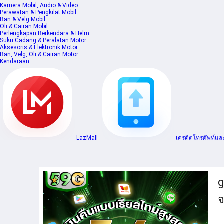
Kamera Mobil, Audio & Video
Perawatan & Pengkilat Mobil
Ban & Velg Mobil
Oli & Cairan Mobil
Perlengkapan Berkendara & Helm
Suku Cadang & Peralatan Motor
Aksesoris & Elektronik Motor
Ban, Velg, Oli & Cairan Motor
Kendaraan
LazMall
เครดิตโทรศัพท์แล
g
จ