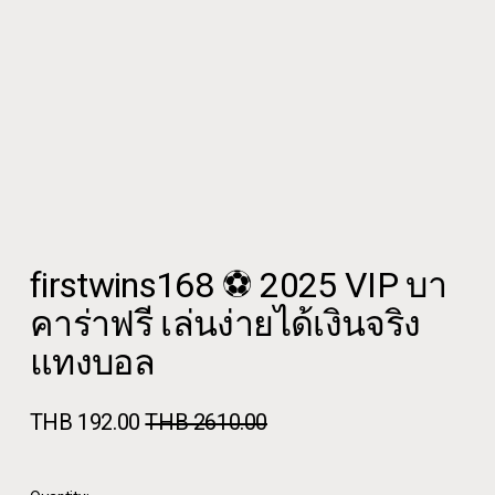
firstwins168 ⚽️ 2025 VIP บา
คาร่าฟรี เล่นง่ายได้เงินจริง
แทงบอล
S
THB 192.00
O
THB 2610.00
a
r
l
i