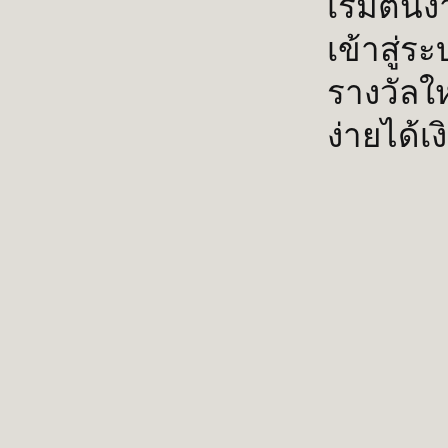
เริ่มต้นง
เข้าสู่ร
รางวัลใ
ง่ายได้เง
 up to receive updates and 10% off your
t purchase.