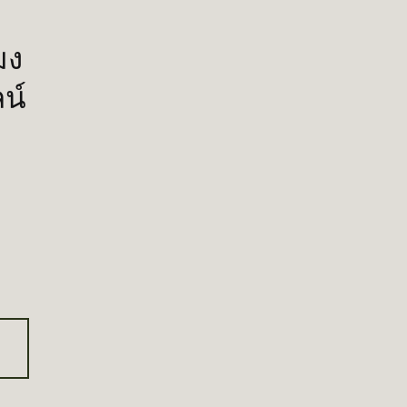
มง
น์