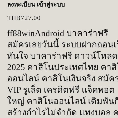
ลงทะเบียน เข้าสู่ระบบ
THB727.00
ff88winAndroid บาคาร่าฟรี
สมัครเลยวันนี้ ระบบฝากถอนเร
ทันใจ บาคาร่าฟรี ดาวน์โหลด
2025 คาสิโนประเทศไทย คาส
ออนไลน์ คาสิโนเงินจริง สมัค
VIP รูเล็ต เครดิตฟรี แจ็คพอต
ใหญ่ คาสิโนออนไลน์ เดิมพัน
สร้างกำไรไม่จำกัด แทงบอล ค