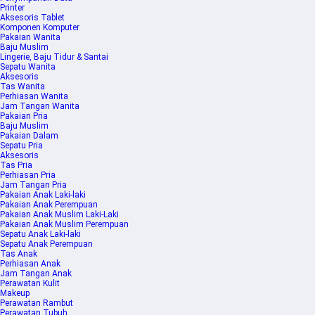
Printer
Aksesoris Tablet
Komponen Komputer
Pakaian Wanita
Baju Muslim
Lingerie, Baju Tidur & Santai
Sepatu Wanita
Aksesoris
Tas Wanita
Perhiasan Wanita
Jam Tangan Wanita
Pakaian Pria
Baju Muslim
Pakaian Dalam
Sepatu Pria
Aksesoris
Tas Pria
Perhiasan Pria
Jam Tangan Pria
Pakaian Anak Laki-laki
Pakaian Anak Perempuan
Pakaian Anak Muslim Laki-Laki
Pakaian Anak Muslim Perempuan
Sepatu Anak Laki-laki
Sepatu Anak Perempuan
Tas Anak
Perhiasan Anak
Jam Tangan Anak
Perawatan Kulit
Makeup
Perawatan Rambut
Perawatan Tubuh