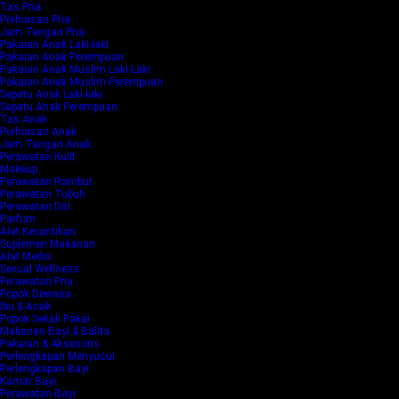
Tas Pria
Perhiasan Pria
Jam Tangan Pria
Pakaian Anak Laki-laki
Pakaian Anak Perempuan
Pakaian Anak Muslim Laki-Laki
Pakaian Anak Muslim Perempuan
Sepatu Anak Laki-laki
Sepatu Anak Perempuan
Tas Anak
Perhiasan Anak
Jam Tangan Anak
Perawatan Kulit
Makeup
Perawatan Rambut
Perawatan Tubuh
Perawatan Diri
Parfum
Alat Kecantikan
Suplemen Makanan
Alat Medis
Sexual Wellness
Perawatan Pria
Popok Dewasa
Ibu & Anak
Popok Sekali Pakai
Makanan Bayi & Balita
Pakaian & Aksesoris
Perlengkapan Menyusui
Perlengkapan Bayi
Kamar Bayi
Perawatan Bayi