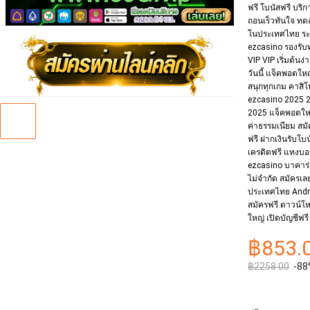
ฟรี โบนัสฟรี บริ
ถอนเร็วทันใจ ทดลอ
โนประเทศไทย ระบ
ezcasino รองรับท
VIP VIP เริ่มต้น
วันนี้ แจ็คพอตให
สนุกทุกเกม คาสิโน
ezcasino 2025 2
2025 แจ็คพอตใหญ่
ค่าธรรมเนียม สม
ฟรี ฝากเงินรับโบ
เครดิตฟรี แทงบอ
ezcasino บาคาร่
ไม่จำกัด สมัครเล
ประเทศไทย Androi
สมัครฟรี ดาวน์โ
ใหญ่ เปิดบัญชีฟรี
฿853.
฿2258.00
-88