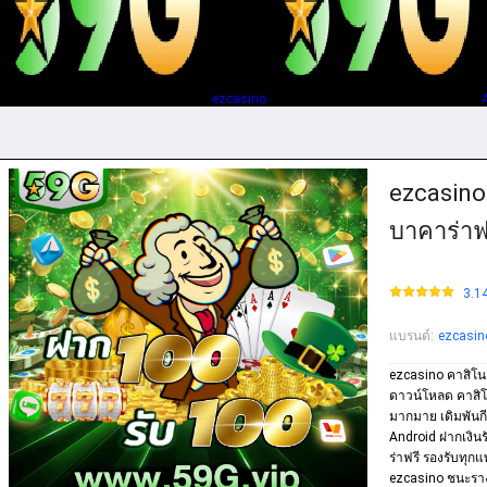
ezcasino
ezcasino 
บาคาร่าฟ
3.1
แบรนด์
:
ezcasin
ezcasino คาสิโน
ดาวน์โหลด คาสิโ
มากมาย เดิมพันก
Android ฝากเงินร
ร่าฟรี รองรับทุก
ezcasino ชนะรางว