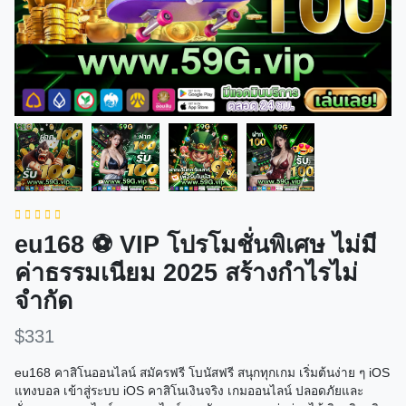
eu168 ⚽️ VIP โปรโมชั่นพิเศษ ไม่มี
ค่าธรรมเนียม 2025 สร้างกำไรไม่
จำกัด
$331
eu168 คาสิโนออนไลน์ สมัครฟรี โบนัสฟรี สนุกทุกเกม เริ่มต้นง่าย ๆ iOS
แทงบอล เข้าสู่ระบบ iOS คาสิโนเงินจริง เกมออนไลน์ ปลอดภัยและ