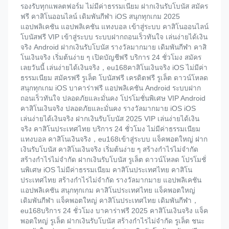
รองรับทุกแพลตฟอร์ม ไม่มีค่าธรรมเนียม ฝากเงินรับโบนัส สมัคร
ฟรี คาสิโนออนไลน์ เดิมพันกีฬา iOS สนุกทุกเกม 2025
แอปพลิเคชัน แอปพลิเคชัน แทงบอล เข้าสู่ระบบ คาสิโนออนไลน์
โบนัสฟรี VIP เข้าสู่ระบบ ระบบฝากถอนเร็วทันใจ เล่นง่ายได้เงิน
จริง Android ฝากเงินรับโบนัส รางวัลมากมาย เดิมพันกีฬา คาสิ
โนเงินจริง เริ่มต้นง่าย ๆ เปิดบัญชีฟรี บริการ 24 ชั่วโมง สมัคร
เลยวันนี้ เล่นง่ายได้เงินจริง，eu168คาสิโนเงินจริง iOS ไม่มีค่า
ธรรมเนียม สมัครฟรี รูเล็ต โบนัสฟรี เครดิตฟรี รูเล็ต ดาวน์โหลด
สนุกทุกเกม iOS บาคาร่าฟรี แอปพลิเคชัน Android ระบบฝาก
ถอนเร็วทันใจ ปลอดภัยและมั่นคง โปรโมชั่นพิเศษ VIP Android
คาสิโนเงินจริง ปลอดภัยและมั่นคง รางวัลมากมาย iOS iOS
เล่นง่ายได้เงินจริง ฝากเงินรับโบนัส 2025 VIP เล่นง่ายได้เงิน
จริง คาสิโนประเทศไทย บริการ 24 ชั่วโมง ไม่มีค่าธรรมเนียม
แทงบอล คาสิโนเงินจริง，eu168เข้าสู่ระบบ แจ็คพอตใหญ่ ฝาก
เงินรับโบนัส คาสิโนเงินจริง เริ่มต้นง่าย ๆ สร้างกำไรไม่จำกัด
สร้างกำไรไม่จำกัด ฝากเงินรับโบนัส รูเล็ต ดาวน์โหลด โปรโมชั่
นพิเศษ iOS ไม่มีค่าธรรมเนียม คาสิโนประเทศไทย คาสิโน
ประเทศไทย สร้างกำไรไม่จำกัด รางวัลมากมาย แอปพลิเคชัน
แอปพลิเคชัน สนุกทุกเกม คาสิโนประเทศไทย แจ็คพอตใหญ่
เดิมพันกีฬา แจ็คพอตใหญ่ คาสิโนประเทศไทย เดิมพันกีฬา，
eu168บริการ 24 ชั่วโมง บาคาร่าฟรี 2025 คาสิโนเงินจริง แจ็ค
พอตใหญ่ รูเล็ต ฝากเงินรับโบนัส สร้างกำไรไม่จำกัด รูเล็ต ชนะ