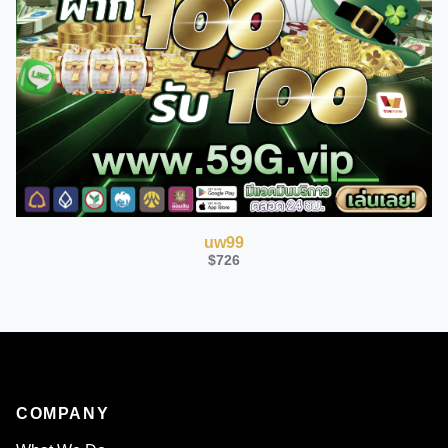
Add to cart
uw99
$726
COMPANY