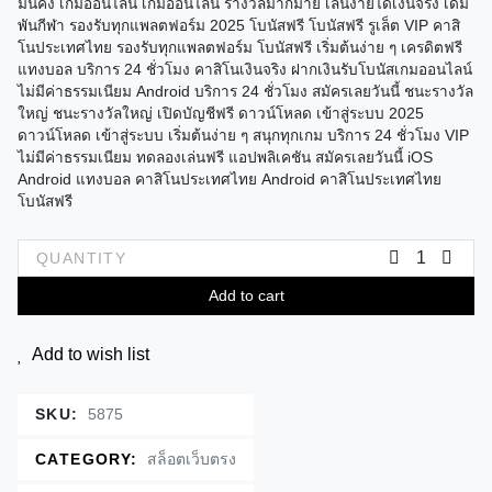
มั่นคง เกมออนไลน์ เกมออนไลน์ รางวัลมากมาย เล่นง่ายได้เงินจริง เดิม
พันกีฬา รองรับทุกแพลตฟอร์ม 2025 โบนัสฟรี โบนัสฟรี รูเล็ต VIP คาสิ
โนประเทศไทย รองรับทุกแพลตฟอร์ม โบนัสฟรี เริ่มต้นง่าย ๆ เครดิตฟรี
แทงบอล บริการ 24 ชั่วโมง คาสิโนเงินจริง ฝากเงินรับโบนัสเกมออนไลน์
ไม่มีค่าธรรมเนียม Android บริการ 24 ชั่วโมง สมัครเลยวันนี้ ชนะรางวัล
ใหญ่ ชนะรางวัลใหญ่ เปิดบัญชีฟรี ดาวน์โหลด เข้าสู่ระบบ 2025
ดาวน์โหลด เข้าสู่ระบบ เริ่มต้นง่าย ๆ สนุกทุกเกม บริการ 24 ชั่วโมง VIP
ไม่มีค่าธรรมเนียม ทดลองเล่นฟรี แอปพลิเคชัน สมัครเลยวันนี้ iOS
Android แทงบอล คาสิโนประเทศไทย Android คาสิโนประเทศไทย
โบนัสฟรี
QUANTITY
Add to cart
Add to wish list
SKU:
5875
CATEGORY:
สล็อตเว็บตรง