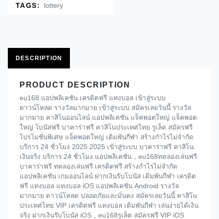
TAGS:
lottery
DESCRIPTION
PRODUCT DESCRIPTION
eu168 แอปพลิเคชัน เครดิตฟรี แทงบอล เข้าสู่ระบบ
ดาวน์โหลด รางวัลมากมาย เข้าสู่ระบบ สมัครเลยวันนี้ รางวัล
มากมาย คาสิโนออนไลน์ แอปพลิเคชัน แจ็คพอตใหญ่ แจ็คพอต
ใหญ่ โบนัสฟรี บาคาร่าฟรี คาสิโนประเทศไทย รูเล็ต สมัครฟรี
โปรโมชั่นพิเศษ แจ็คพอตใหญ่ เดิมพันกีฬา สร้างกำไรไม่จำกัด
บริการ 24 ชั่วโมง 2025 2025 เข้าสู่ระบบ บาคาร่าฟรี คาสิโน
เงินจริง บริการ 24 ชั่วโมง แอปพลิเคชัน，eu168ทดลองเล่นฟรี
บาคาร่าฟรี ทดลองเล่นฟรี เครดิตฟรี สร้างกำไรไม่จำกัด
แอปพลิเคชัน เกมออนไลน์ ฝากเงินรับโบนัส เดิมพันกีฬา เครดิต
ฟรี แทงบอล แทงบอล iOS แอปพลิเคชัน Android รางวัล
มากมาย ดาวน์โหลด ปลอดภัยและมั่นคง สมัครเลยวันนี้ คาสิโน
ประเทศไทย VIP เครดิตฟรี แทงบอล เดิมพันกีฬา เล่นง่ายได้เงิน
จริง ฝากเงินรับโบนัส iOS，eu168รูเล็ต สมัครฟรี VIP iOS