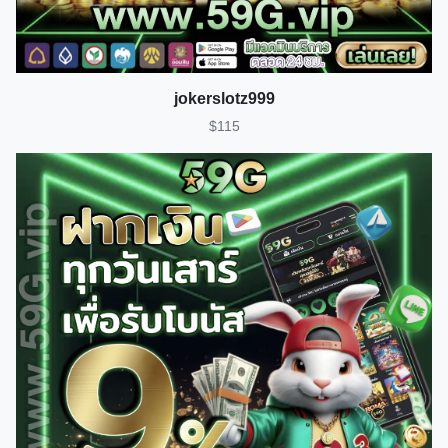
Add to cart
jokerslotz999
$115