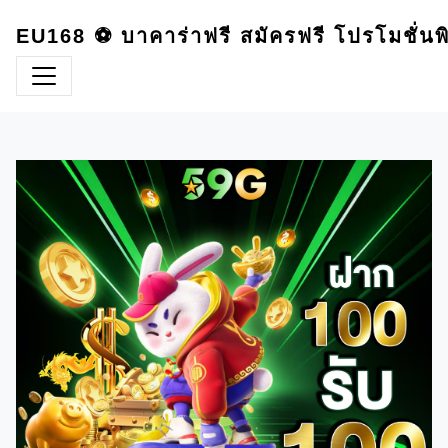
EU168 ⚽️ บาคาร่าฟรี สมัครฟรี โปรโมชั่นพ