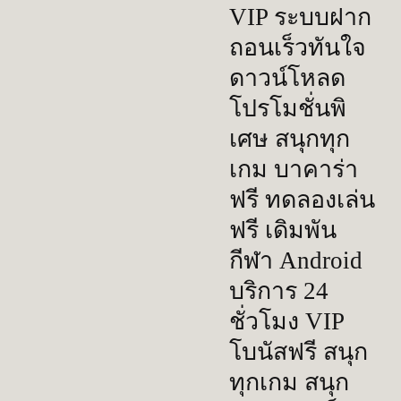
VIP ระบบฝาก
ถอนเร็วทันใจ 
ดาวน์โหลด 
โปรโมชั่นพิ
เศษ สนุกทุก
เกม บาคาร่า
ฟรี ทดลองเล่น
ฟรี เดิมพัน
กีฬา Android 
บริการ 24 
ชั่วโมง VIP 
โบนัสฟรี สนุก
ทุกเกม สนุก