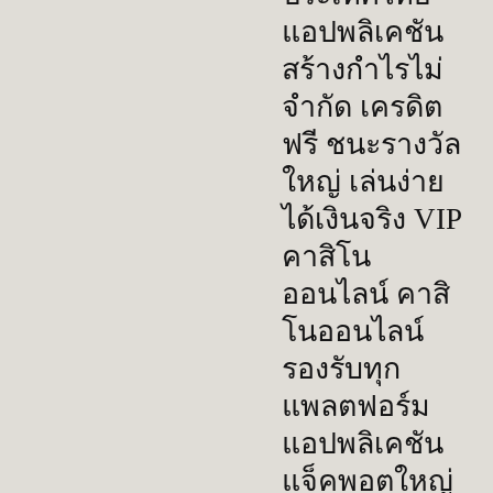
แอปพลิเคชัน 
สร้างกำไรไม่
จำกัด เครดิต
ฟรี ชนะรางวัล
ใหญ่ เล่นง่าย
ได้เงินจริง VIP 
คาสิโน
ออนไลน์ คาสิ
โนออนไลน์ 
รองรับทุก
แพลตฟอร์ม 
แอปพลิเคชัน 
แจ็คพอตใหญ่ 