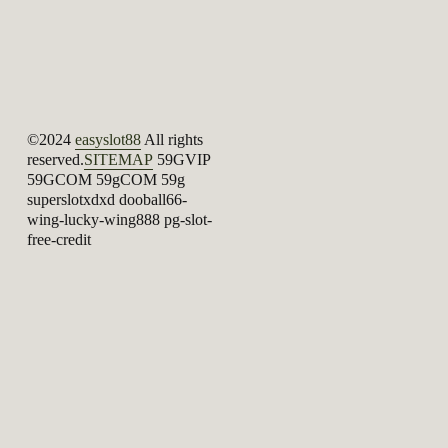
©2024 
easyslot88
 All rights 
reserved.
SITEMAP
 59GVIP 
59GCOM 59gCOM 59g  
superslotxdxd dooball66- 
wing-lucky-wing888 pg-slot-
free-credit

Sign up to receive updates and 10% off
your first purchase.