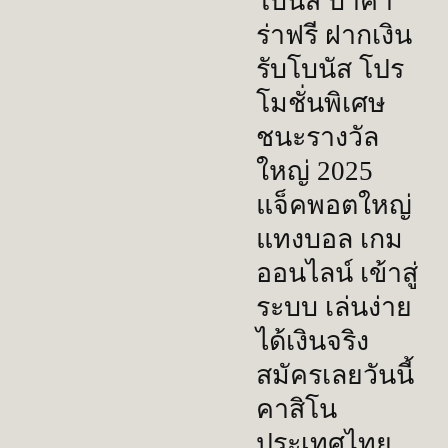
โบนัส บาคา
ร่าฟรี ฝากเงิน
รับโบนัส โปร
โมชั่นพิเศษ 
ชนะรางวัล
ใหญ่ 2025 
แจ็คพอตใหญ่
แทงบอล เกม
ออนไลน์ เข้าสู่
ระบบ เล่นง่าย
ได้เงินจริง 
สมัครเลยวันนี้ 
คาสิโน
ประเทศไทย 