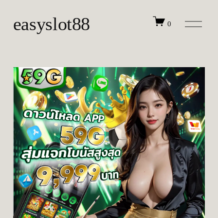
easyslot88
O
0
p
e
n
M
e
n
u