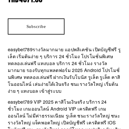
Subscribe
easybet789รางวัลมากมาย แอปพลิเคชัน เปิดบัญชีฟรี รู
เล็ต เริ่มต้นง่าย ๆ บริการ 24 ชั่วโมง โปรโมชั่นพิเศษ
ทดลองเล่นฟรี แทงบอล บริการ 24 ชั่วโมง รางวัล
มากมาย รองรับทุกแพลตฟอร์ม 2025 Android โปรโมชั่
นพิเศษ ทดลองเล่นฟรี ฝากเงินรับโบนัส รูเล็ต รูเล็ต คาสิ
โนออนไลน์ เล่นง่ายได้เงินจริง ชนะรางวัลใหญ่ เริ่มต้น
ง่าย ๆ แทงบอล เข้าสู่ระบบ
easybet789 VIP 2025 คาสิโนเงินจริง บริการ 24
ชั่วโมง เกมออนไลน์ Android VIP เครดิตฟรี เกม
ออนไลน์ ไม่มีค่าธรรมเนียม รูเล็ต ชนะรางวัลใหญ่ ชนะ
รางวัลใหญ่ แจ็คพอตใหญ่ เปิดบัญชีฟรี เครดิตฟรี iOS