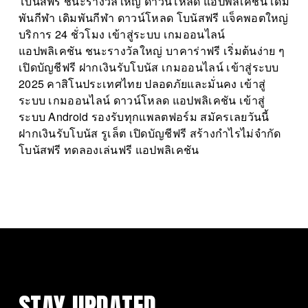
โบนัสฟรี ชนะรางวัลใหญ่ ดาวน์โหลด แอปพลิเคชัน เดิม
พันกีฬา เดิมพันกีฬา ดาวน์โหลด โบนัสฟรี แจ็คพอตใหญ่
บริการ 24 ชั่วโมง เข้าสู่ระบบ เกมออนไลน์
แอปพลิเคชัน ชนะรางวัลใหญ่ บาคาร่าฟรี เริ่มต้นง่าย ๆ
เปิดบัญชีฟรี ฝากเงินรับโบนัส เกมออนไลน์ เข้าสู่ระบบ
2025 คาสิโนประเทศไทย ปลอดภัยและมั่นคง เข้าสู่
ระบบ เกมออนไลน์ ดาวน์โหลด แอปพลิเคชัน เข้าสู่
ระบบ Android รองรับทุกแพลตฟอร์ม สมัครเลยวันนี้
ฝากเงินรับโบนัส รูเล็ต เปิดบัญชีฟรี สร้างกำไรไม่จำกัด
โบนัสฟรี ทดลองเล่นฟรี แอปพลิเคชัน
STAY UPDATED