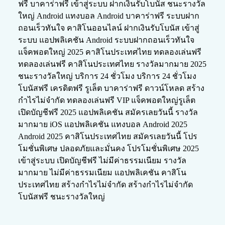
ฟรี บาคาร่าฟรี เข้าสู่ระบบ ฝากเงินรับโบนัส ชนะรางวัล
ใหญ่ Android แทงบอล Android บาคาร่าฟรี ระบบฝาก
ถอนเร็วทันใจ คาสิโนออนไลน์ ฝากเงินรับโบนัส เข้าสู่
ระบบ แอปพลิเคชัน Android ระบบฝากถอนเร็วทันใจ
แจ็คพอตใหญ่ 2025 คาสิโนประเทศไทย ทดลองเล่นฟรี
ทดลองเล่นฟรี คาสิโนประเทศไทย รางวัลมากมาย 2025
ชนะรางวัลใหญ่ บริการ 24 ชั่วโมง บริการ 24 ชั่วโมง
โบนัสฟรี เครดิตฟรี รูเล็ต บาคาร่าฟรี ดาวน์โหลด สร้าง
กำไรไม่จำกัด ทดลองเล่นฟรี VIP แจ็คพอตใหญ่รูเล็ต
เปิดบัญชีฟรี 2025 แอปพลิเคชัน สมัครเลยวันนี้ รางวัล
มากมาย iOS แอปพลิเคชัน แทงบอล Android 2025
Android 2025 คาสิโนประเทศไทย สมัครเลยวันนี้ โปร
โมชั่นพิเศษ ปลอดภัยและมั่นคง โปรโมชั่นพิเศษ 2025
เข้าสู่ระบบ เปิดบัญชีฟรี ไม่มีค่าธรรมเนียม รางวัล
มากมาย ไม่มีค่าธรรมเนียม แอปพลิเคชัน คาสิโน
ประเทศไทย สร้างกำไรไม่จำกัด สร้างกำไรไม่จำกัด
โบนัสฟรี ชนะรางวัลใหญ่