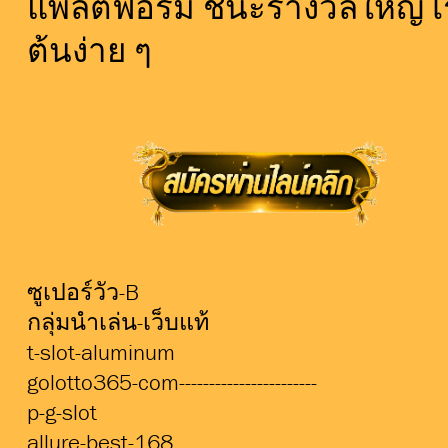
แพลตฟอร์ม ชนะรางวัลใหญ่ เร
ต้นง่าย ๆ
ซูเปอร์วัว-B
กลุ่มนำเล่น-เว็บแท้
t-slot-aluminum
golotto365-com-----------------------
p-g-slot
allure-best-168