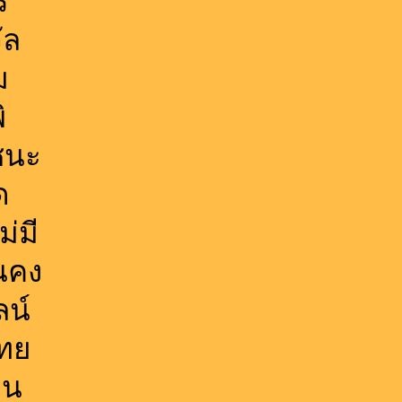
 
ัล
ม
ิ
ชนะ
 
่มี
นคง 
น์ 
ทย 
ิน