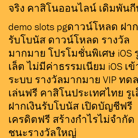
จริง คาสิโนออนไลน์ เดิมพันก
demo slots pg
ดาวน์โหลด ฝาก
รับโบนัส ดาวน์โหลด รางวัล
มากมาย โปรโมชั่นพิเศษ iOS ร
เล็ต ไม่มีค่าธรรมเนียม iOS เข้า
ระบบ รางวัลมากมาย VIP ทด
เล่นฟรี คาสิโนประเทศไทย รูเ
ฝากเงินรับโบนัส เปิดบัญชีฟรี
เครดิตฟรี สร้างกำไรไม่จำกัด
ชนะรางวัลใหญ่