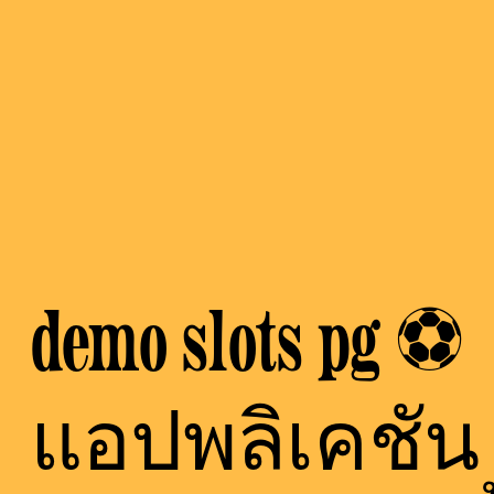
demo slots pg ⚽️
แอปพลิเคชัน