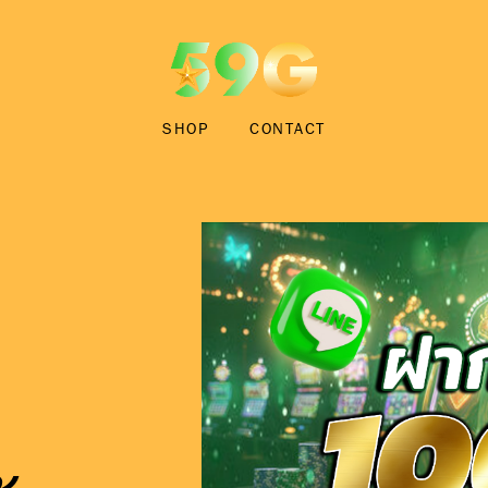
SHOP
CONTACT