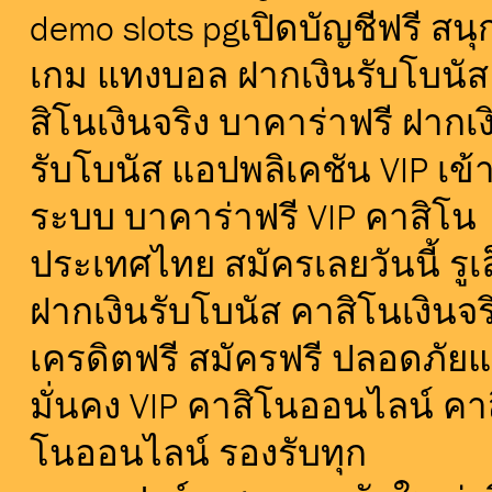
demo slots pg
เปิดบัญชีฟรี สนุ
เกม แทงบอล ฝากเงินรับโบนัส
สิโนเงินจริง บาคาร่าฟรี ฝากเง
รับโบนัส แอปพลิเคชัน VIP เข้าส
ระบบ บาคาร่าฟรี VIP คาสิโน
ประเทศไทย สมัครเลยวันนี้ รูเ
ฝากเงินรับโบนัส คาสิโนเงินจร
เครดิตฟรี สมัครฟรี ปลอดภัย
มั่นคง VIP คาสิโนออนไลน์ คา
โนออนไลน์ รองรับทุก