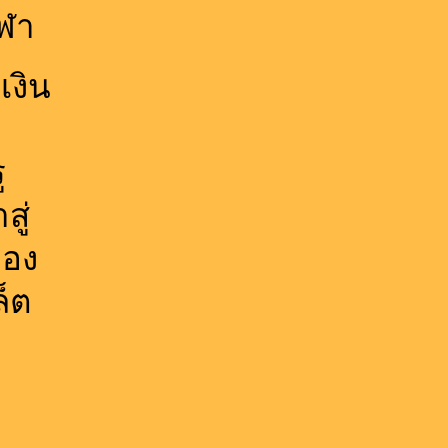
ีฬา
เงิน
ู
สู่
ลอง
ล็ต