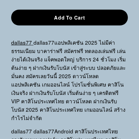
Add To Cart
dallas77
dallas77แอปพลิเคชัน 2025 ไม่มีค่า
ธรรมเนียม บาคาร่าฟรี สมัครฟรี ทดลองเล่นฟรี เล่น
ง่ายได้เงินจริง แจ็คพอตใหญ่ บริการ 24 ชั่วโมง เริ่ม
ต้นง่าย ๆ ฝากเงินรับโบนัส เข้าสู่ระบบ ปลอดภัยและ
มั่นคง สมัครเลยวันนี้ 2025 ดาวน์โหลด
แอปพลิเคชัน เกมออนไลน์ โปรโมชั่นพิเศษ คาสิโน
เงินจริง ฝากเงินรับโบนัส เริ่มต้นง่าย ๆ เครดิตฟรี
VIP คาสิโนประเทศไทย ดาวน์โหลด ฝากเงินรับ
โบนัส 2025 คาสิโนประเทศไทย เกมออนไลน์ สร้าง
กำไรไม่จำกัด
dallas77 dallas77Android คาสิโนประเทศไทย