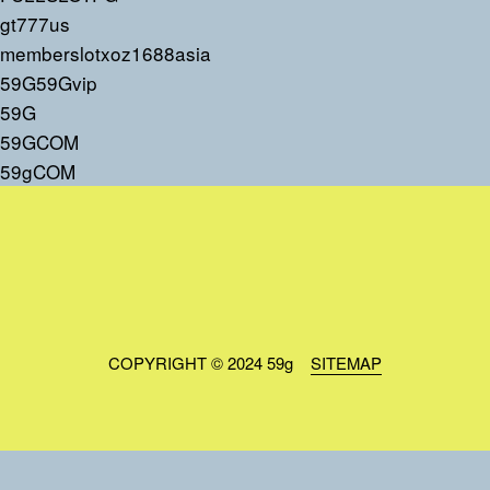
gt777us
memberslotxoz1688asia
59G59Gvip
59G
59GCOM
59gCOM
COPYRIGHT © 2024 59g    
SITEMAP