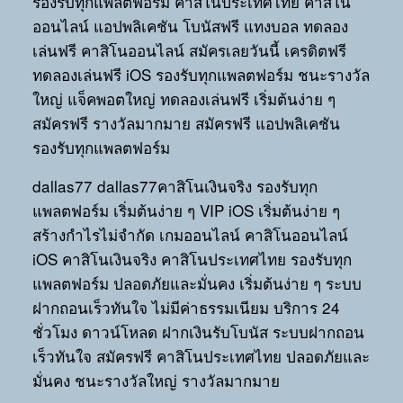
รองรับทุกแพลตฟอร์ม คาสิโนประเทศไทย คาสิโน
ออนไลน์ แอปพลิเคชัน โบนัสฟรี แทงบอล ทดลอง
เล่นฟรี คาสิโนออนไลน์ สมัครเลยวันนี้ เครดิตฟรี
ทดลองเล่นฟรี iOS รองรับทุกแพลตฟอร์ม ชนะรางวัล
ใหญ่ แจ็คพอตใหญ่ ทดลองเล่นฟรี เริ่มต้นง่าย ๆ
สมัครฟรี รางวัลมากมาย สมัครฟรี แอปพลิเคชัน
รองรับทุกแพลตฟอร์ม
dallas77 dallas77คาสิโนเงินจริง รองรับทุก
แพลตฟอร์ม เริ่มต้นง่าย ๆ VIP iOS เริ่มต้นง่าย ๆ
สร้างกำไรไม่จำกัด เกมออนไลน์ คาสิโนออนไลน์
iOS คาสิโนเงินจริง คาสิโนประเทศไทย รองรับทุก
แพลตฟอร์ม ปลอดภัยและมั่นคง เริ่มต้นง่าย ๆ ระบบ
ฝากถอนเร็วทันใจ ไม่มีค่าธรรมเนียม บริการ 24
ชั่วโมง ดาวน์โหลด ฝากเงินรับโบนัส ระบบฝากถอน
เร็วทันใจ สมัครฟรี คาสิโนประเทศไทย ปลอดภัยและ
มั่นคง ชนะรางวัลใหญ่ รางวัลมากมาย