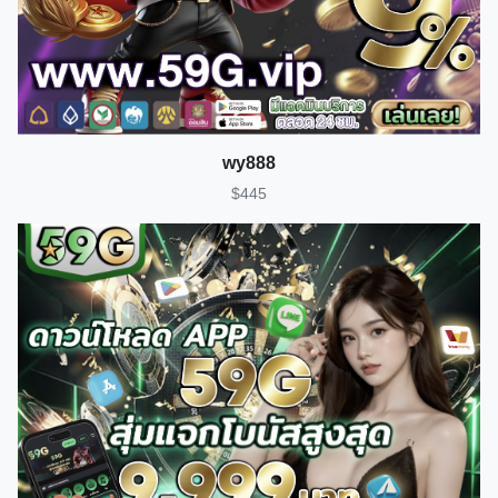
Add to cart
wy888
$445