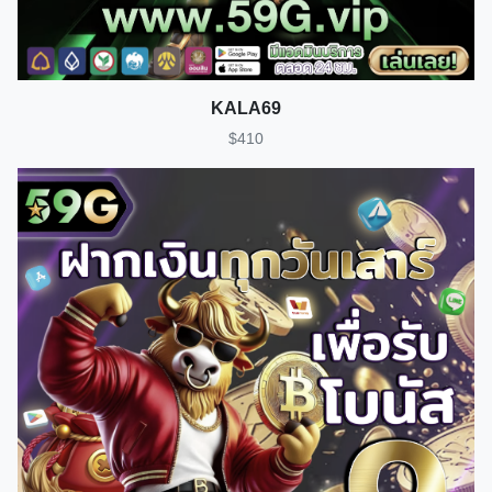
Add to cart
KALA69
$410