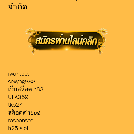
จำกัด
iwantbet
sexypg888
เว็บสล็อต n83
UFA369
tkb24
สล็อตค่ายpg
responses
h25 slot