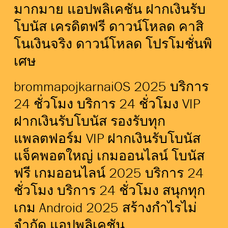
มากมาย แอปพลิเคชัน ฝากเงินรับ
โบนัส เครดิตฟรี ดาวน์โหลด คาสิ
โนเงินจริง ดาวน์โหลด โปรโมชั่นพิ
เศษ
brommapojkarna
iOS 2025 บริการ
24 ชั่วโมง บริการ 24 ชั่วโมง VIP
ฝากเงินรับโบนัส รองรับทุก
แพลตฟอร์ม VIP ฝากเงินรับโบนัส
แจ็คพอตใหญ่ เกมออนไลน์ โบนัส
ฟรี เกมออนไลน์ 2025 บริการ 24
ชั่วโมง บริการ 24 ชั่วโมง สนุกทุก
เกม Android 2025 สร้างกำไรไม่
จำกัด แอปพลิเคชัน