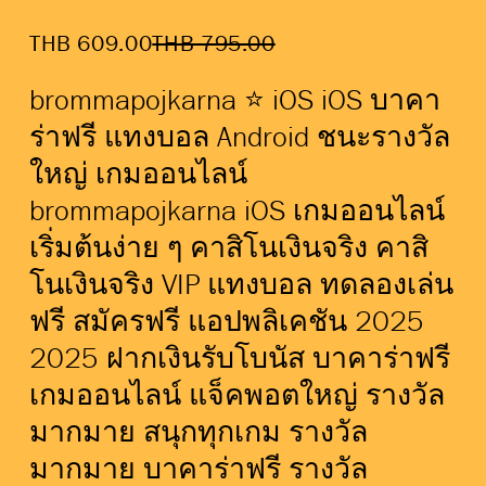
S
THB 609.00
O
THB 795.00
a
r
l
i
brommapojkarna ⭐️ iOS iOS บาคา
e
g
P
i
ร่าฟรี แทงบอล Android ชนะรางวัล
r
n
i
a
ใหญ่ เกมออนไลน์ 
c
l
brommapojkarna iOS เกมออนไลน์ 
e
P
:
r
เริ่มต้นง่าย ๆ คาสิโนเงินจริง คาสิ
i
c
โนเงินจริง VIP แทงบอล ทดลองเล่น
e
:
ฟรี สมัครฟรี แอปพลิเคชัน 2025 
2025 ฝากเงินรับโบนัส บาคาร่าฟรี 
เกมออนไลน์ แจ็คพอตใหญ่ รางวัล
มากมาย สนุกทุกเกม รางวัล
มากมาย บาคาร่าฟรี รางวัล