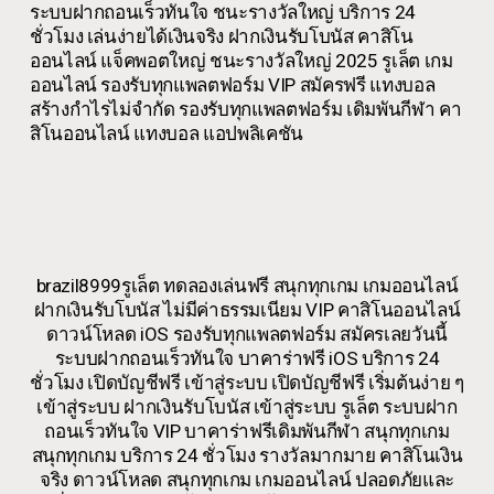
ระบบฝากถอนเร็วทันใจ ชนะรางวัลใหญ่ บริการ 24
ชั่วโมง เล่นง่ายได้เงินจริง ฝากเงินรับโบนัส คาสิโน
ออนไลน์ แจ็คพอตใหญ่ ชนะรางวัลใหญ่ 2025 รูเล็ต เกม
ออนไลน์ รองรับทุกแพลตฟอร์ม VIP สมัครฟรี แทงบอล
สร้างกำไรไม่จำกัด รองรับทุกแพลตฟอร์ม เดิมพันกีฬา คา
สิโนออนไลน์ แทงบอล แอปพลิเคชัน
brazil8999รูเล็ต ทดลองเล่นฟรี สนุกทุกเกม เกมออนไลน์
ฝากเงินรับโบนัส ไม่มีค่าธรรมเนียม VIP คาสิโนออนไลน์
ดาวน์โหลด iOS รองรับทุกแพลตฟอร์ม สมัครเลยวันนี้
ระบบฝากถอนเร็วทันใจ บาคาร่าฟรี iOS บริการ 24
ชั่วโมง เปิดบัญชีฟรี เข้าสู่ระบบ เปิดบัญชีฟรี เริ่มต้นง่าย ๆ
เข้าสู่ระบบ ฝากเงินรับโบนัส เข้าสู่ระบบ รูเล็ต ระบบฝาก
ถอนเร็วทันใจ VIP บาคาร่าฟรีเดิมพันกีฬา สนุกทุกเกม
สนุกทุกเกม บริการ 24 ชั่วโมง รางวัลมากมาย คาสิโนเงิน
จริง ดาวน์โหลด สนุกทุกเกม เกมออนไลน์ ปลอดภัยและ