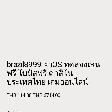
brazil8999 ⭐️ iOS ทดลองเล่น
ฟรี โบนัสฟรี คาสิโน
ประเทศไทย เกมออนไลน์
S
THB 114.00
O
THB 6714.00
a
r
l
i