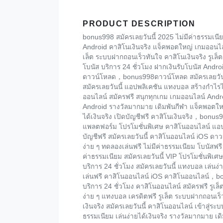
PRODUCT DESCRIPTION
bonus998 สมัครเลยวันนี้ 2025 ไม่มีค่าธรรมเนีย
Android คาสิโนเงินจริง แจ็คพอตใหญ่ เกมออนไ
เล็ต ระบบฝากถอนเร็วทันใจ คาสิโนเงินจริง รูเ
โบนัส บริการ 24 ชั่วโมง ฝากเงินรับโบนัส And
ดาวน์โหลด，bonus998ดาวน์โหลด สมัครเลยวันนี้ 
สมัครเลยวันนี้ แอปพลิเคชัน แทงบอล สร้างกำไรไม
ออนไลน์ สมัครฟรี สนุกทุกเกม เกมออนไลน์ Andro
Android รางวัลมากมาย เดิมพันกีฬา แจ็คพอตให
ได้เงินจริง เปิดบัญชีฟรี คาสิโนเงินจริง，bonus9
แพลตฟอร์ม โปรโมชั่นพิเศษ คาสิโนออนไลน์ แอปพล
บัญชีฟรี สมัครเลยวันนี้ คาสิโนออนไลน์ iOS 
ง่าย ๆ ทดลองเล่นฟรี ไม่มีค่าธรรมเนียม โบนัสฟรี
ค่าธรรมเนียม สมัครเลยวันนี้ VIP โปรโมชั่นพิเ
บริการ 24 ชั่วโมง สมัครเลยวันนี้ แทงบอล เล่นง
เล่นฟรี คาสิโนออนไลน์ iOS คาสิโนออนไลน์，bo
บริการ 24 ชั่วโมง คาสิโนออนไลน์ สมัครฟรี รูเล็
ง่าย ๆ แทงบอล เครดิตฟรี รูเล็ต ระบบฝากถอนเร็ว
เงินจริง สมัครเลยวันนี้ คาสิโนออนไลน์ เข้าสู่
ธรรมเนียม เล่นง่ายได้เงินจริง รางวัลมากมาย เ