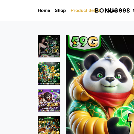
BONUS998 ⚽️
Home
Shop
Product detail
Pages