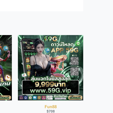
Add to cart
Fun88
$708