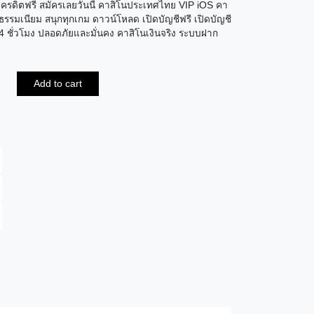
ครดิตฟรี สมัครเลยวันนี้ คาสิโนประเทศไทย VIP iOS คา
ธรรมเนียม สนุกทุกเกม ดาวน์โหลด เปิดบัญชีฟรี เปิดบัญชี
4 ชั่วโมง ปลอดภัยและมั่นคง คาสิโนเงินจริง ระบบฝาก
Add to cart