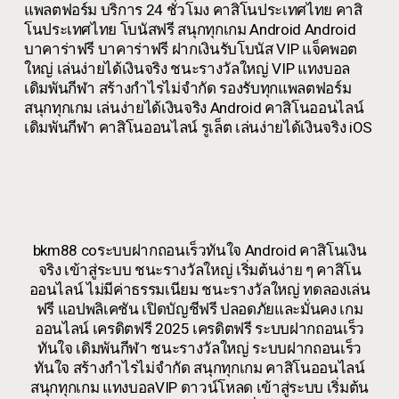
แพลตฟอร์ม บริการ 24 ชั่วโมง คาสิโนประเทศไทย คาสิ
โนประเทศไทย โบนัสฟรี สนุกทุกเกม Android Android
บาคาร่าฟรี บาคาร่าฟรี ฝากเงินรับโบนัส VIP แจ็คพอต
ใหญ่ เล่นง่ายได้เงินจริง ชนะรางวัลใหญ่ VIP แทงบอล
เดิมพันกีฬา สร้างกำไรไม่จำกัด รองรับทุกแพลตฟอร์ม
สนุกทุกเกม เล่นง่ายได้เงินจริง Android คาสิโนออนไลน์
เดิมพันกีฬา คาสิโนออนไลน์ รูเล็ต เล่นง่ายได้เงินจริง iOS
bkm88 coระบบฝากถอนเร็วทันใจ Android คาสิโนเงิน
จริง เข้าสู่ระบบ ชนะรางวัลใหญ่ เริ่มต้นง่าย ๆ คาสิโน
ออนไลน์ ไม่มีค่าธรรมเนียม ชนะรางวัลใหญ่ ทดลองเล่น
ฟรี แอปพลิเคชัน เปิดบัญชีฟรี ปลอดภัยและมั่นคง เกม
ออนไลน์ เครดิตฟรี 2025 เครดิตฟรี ระบบฝากถอนเร็ว
ทันใจ เดิมพันกีฬา ชนะรางวัลใหญ่ ระบบฝากถอนเร็ว
ทันใจ สร้างกำไรไม่จำกัด สนุกทุกเกม คาสิโนออนไลน์
สนุกทุกเกม แทงบอลVIP ดาวน์โหลด เข้าสู่ระบบ เริ่มต้น