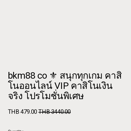
bkm88 co ⚜️ สนุกทุกเกม คาสิ
โนออนไลน์ VIP คาสิโนเงิน
จริง โปรโมชั่นพิเศษ
S
THB 479.00
O
THB 3440.00
a
r
l
i