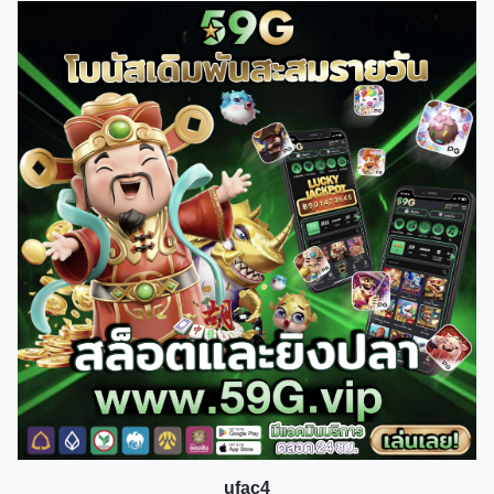
Add to cart
ufac4