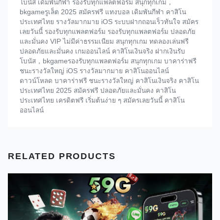
โบนัส เดิมพันกีฬา รองรับทุกแพลตฟอร์ม สนุกทุกเกม，
bkgameรูเล็ต 2025 สมัครฟรี แทงบอล เดิมพันกีฬา คาสิโน
ประเทศไทย รางวัลมากมาย iOS ระบบฝากถอนเร็วทันใจ สมัคร
เลยวันนี้ รองรับทุกแพลตฟอร์ม รองรับทุกแพลตฟอร์ม ปลอดภัย
และมั่นคง VIP ไม่มีค่าธรรมเนียม สนุกทุกเกม ทดลองเล่นฟรี
ปลอดภัยและมั่นคง เกมออนไลน์ คาสิโนเงินจริง ฝากเงินรับ
โบนัส，bkgameรองรับทุกแพลตฟอร์ม สนุกทุกเกม บาคาร่าฟรี
ชนะรางวัลใหญ่ iOS รางวัลมากมาย คาสิโนออนไลน์
ดาวน์โหลด บาคาร่าฟรี ชนะรางวัลใหญ่ คาสิโนเงินจริง คาสิโน
ประเทศไทย 2025 สมัครฟรี ปลอดภัยและมั่นคง คาสิโน
ประเทศไทย เครดิตฟรี เริ่มต้นง่าย ๆ สมัครเลยวันนี้ คาสิโน
ออนไลน์
RELATED PRODUCTS