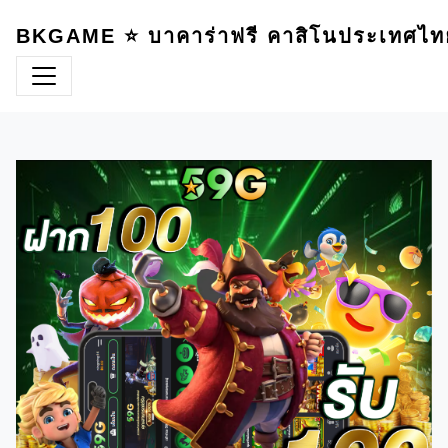
BKGAME ⭐️ บาคาร่าฟรี คาสิโนประเทศไทย