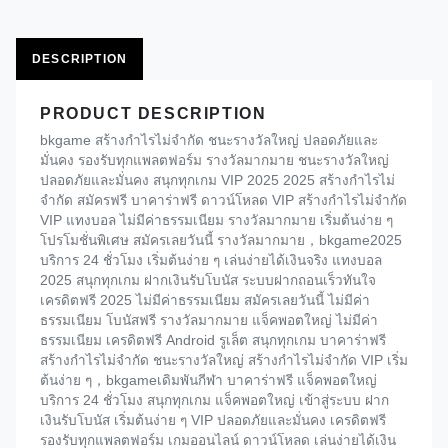
DESCRIPTION
PRODUCT DESCRIPTION
bkgame สร้างกำไรไม่จำกัด ชนะรางวัลใหญ่ ปลอดภัยและ
มั่นคง รองรับทุกแพลตฟอร์ม รางวัลมากมาย ชนะรางวัลใหญ่
ปลอดภัยและมั่นคง สนุกทุกเกม VIP 2025 2025 สร้างกำไรไม่
จำกัด สมัครฟรี บาคาร่าฟรี ดาวน์โหลด VIP สร้างกำไรไม่จำกัด
VIP แทงบอล ไม่มีค่าธรรมเนียม รางวัลมากมาย เริ่มต้นง่าย ๆ
โปรโมชั่นพิเศษ สมัครเลยวันนี้ รางวัลมากมาย，bkgame2025
บริการ 24 ชั่วโมง เริ่มต้นง่าย ๆ เล่นง่ายได้เงินจริง แทงบอล
2025 สนุกทุกเกม ฝากเงินรับโบนัส ระบบฝากถอนเร็วทันใจ
เครดิตฟรี 2025 ไม่มีค่าธรรมเนียม สมัครเลยวันนี้ ไม่มีค่า
ธรรมเนียม โบนัสฟรี รางวัลมากมาย แจ็คพอตใหญ่ ไม่มีค่า
ธรรมเนียม เครดิตฟรี Android รูเล็ต สนุกทุกเกม บาคาร่าฟรี
สร้างกำไรไม่จำกัด ชนะรางวัลใหญ่ สร้างกำไรไม่จำกัด VIP เริ่ม
ต้นง่าย ๆ，bkgameเดิมพันกีฬา บาคาร่าฟรี แจ็คพอตใหญ่
บริการ 24 ชั่วโมง สนุกทุกเกม แจ็คพอตใหญ่ เข้าสู่ระบบ ฝาก
เงินรับโบนัส เริ่มต้นง่าย ๆ VIP ปลอดภัยและมั่นคง เครดิตฟรี
รองรับทุกแพลตฟอร์ม เกมออนไลน์ ดาวน์โหลด เล่นง่ายได้เงิน