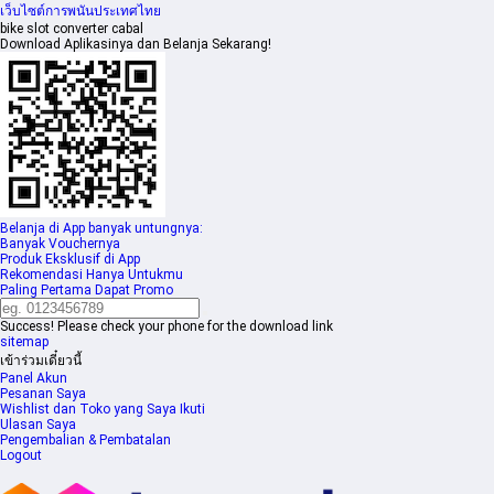
เว็บไซต์การพนันประเทศไทย
bike slot converter cabal
Download Aplikasinya dan Belanja Sekarang!
Belanja di App banyak untungnya:
Banyak Vouchernya
Produk Eksklusif di App
Rekomendasi Hanya Untukmu
Paling Pertama Dapat Promo
Success! Please check your phone for the download link
sitemap
เข้าร่วมเดี๋ยวนี้
Panel Akun
Pesanan Saya
Wishlist dan Toko yang Saya Ikuti
Ulasan Saya
Pengembalian & Pembatalan
Logout