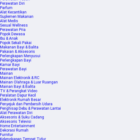
Perawatan Diri
Parfum
Alat Kecantikan
Suplemen Makanan
Alat Medis
Sexual Wellness
Perawatan Pria
Popok Dewasa
Ibu & Anak
Popok Sekali Pakai
Makanan Bayi & Balita
Pakaian & Aksesoris
Perlengkapan Menyusui
Perlengkapan Bayi
Kamar Bayi
Perawatan Bayi
Mainan
Mainan Elektronik & RC
Mainan Olahraga & Luar Ruangan
Mainan Bayi & Balita
TV & Perangkat Video
Peralatan Dapur Kecil
Elektronik Rumah Besar
Penyejuk dan Pembersih Udara
Penghisap Debu & Perawatan Lantai
Alat Perawatan Diri
Aksesoris & Suku Cadang
Aksesoris Televisi
Home Entertainment
Dekorasi Rumah
Furnitur
Kelengkapan Tempat Tidur