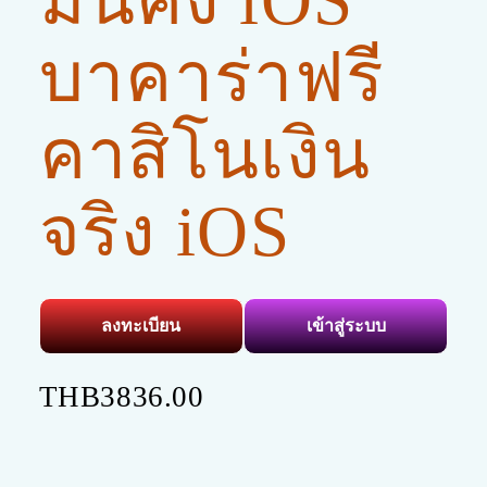
มั่นคง iOS
บาคาร่าฟรี
คาสิโนเงิน
จริง iOS
ลงทะเบียน
เข้าสู่ระบบ
THB3836.00