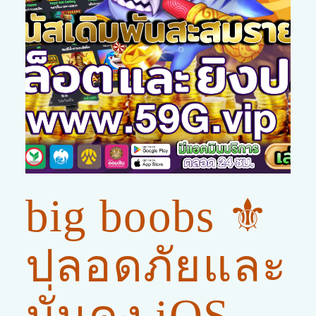
big boobs ⚜️
ปลอดภัยและ