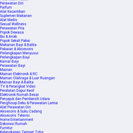
Perawatan Diri
Parfum
Alat Kecantikan
Suplemen Makanan
Alat Medis
Sexual Wellness
Perawatan Pria
Popok Dewasa
Ibu & Anak
Popok Sekali Pakai
Makanan Bayi & Balita
Pakaian & Aksesoris
Perlengkapan Menyusui
Perlengkapan Bayi
Kamar Bayi
Perawatan Bayi
Mainan
Mainan Elektronik & RC
Mainan Olahraga & Luar Ruangan
Mainan Bayi & Balita
TV & Perangkat Video
Peralatan Dapur Kecil
Elektronik Rumah Besar
Penyejuk dan Pembersih Udara
Penghisap Debu & Perawatan Lantai
Alat Perawatan Diri
Aksesoris & Suku Cadang
Aksesoris Televisi
Home Entertainment
Dekorasi Rumah
Furnitur
Kelengkapan Tempat Tidur