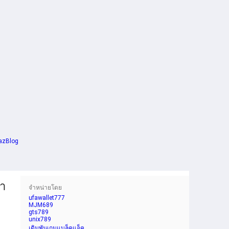
azBlog
คา
จำหน่ายโดย
ufawallet777
MJM689
gts789
unix789
เดิมพันเกมแบล็คแจ็ค