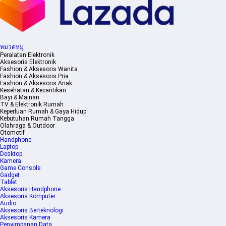
หมวดหมู่
Peralatan Elektronik
Aksesoris Elektronik
Fashion & Aksesoris Wanita
Fashion & Aksesoris Pria
Fashion & Aksesoris Anak
Kesehatan & Kecantikan
Bayi & Mainan
TV & Elektronik Rumah
Keperluan Rumah & Gaya Hidup
Kebutuhan Rumah Tangga
Olahraga & Outdoor
Otomotif
Handphone
Laptop
Desktop
Kamera
Game Console
Gadget
Tablet
Aksesoris Handphone
Aksesoris Komputer
Audio
Aksesoris Berteknologi
Aksesoris Kamera
Penyimpanan Data