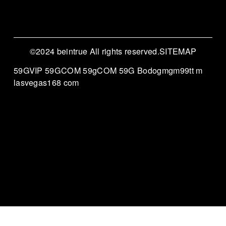
©2024
beintrue
All rights reserved.
SITEMAP
59GVIP 59GCOM
59gCOM
59G Bodogmgm99tt m
lasvegas168 com