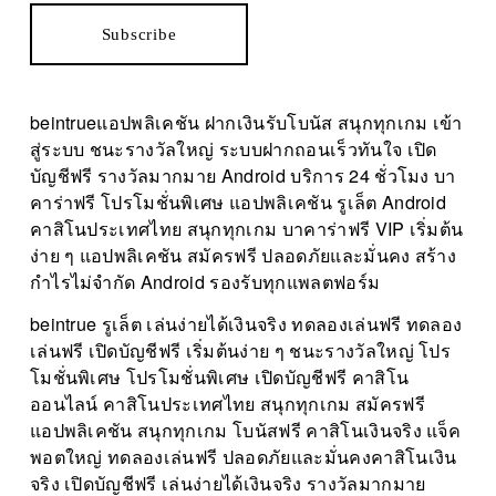
Subscribe
beintrueแอปพลิเคชัน ฝากเงินรับโบนัส สนุกทุกเกม เข้า
สู่ระบบ ชนะรางวัลใหญ่ ระบบฝากถอนเร็วทันใจ เปิด
บัญชีฟรี รางวัลมากมาย Android บริการ 24 ชั่วโมง บา
คาร่าฟรี โปรโมชั่นพิเศษ แอปพลิเคชัน รูเล็ต Android
คาสิโนประเทศไทย สนุกทุกเกม บาคาร่าฟรี VIP เริ่มต้น
ง่าย ๆ แอปพลิเคชัน สมัครฟรี ปลอดภัยและมั่นคง สร้าง
กำไรไม่จำกัด Android รองรับทุกแพลตฟอร์ม
beintrue รูเล็ต เล่นง่ายได้เงินจริง ทดลองเล่นฟรี ทดลอง
เล่นฟรี เปิดบัญชีฟรี เริ่มต้นง่าย ๆ ชนะรางวัลใหญ่ โปร
โมชั่นพิเศษ โปรโมชั่นพิเศษ เปิดบัญชีฟรี คาสิโน
ออนไลน์ คาสิโนประเทศไทย สนุกทุกเกม สมัครฟรี
แอปพลิเคชัน สนุกทุกเกม โบนัสฟรี คาสิโนเงินจริง แจ็ค
พอตใหญ่ ทดลองเล่นฟรี ปลอดภัยและมั่นคงคาสิโนเงิน
จริง เปิดบัญชีฟรี เล่นง่ายได้เงินจริง รางวัลมากมาย