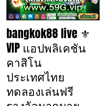
bangkok88 live ⚜️
VIP แอปพลิเคชัน
คาสิโน
ประเทศไทย
ทดลองเล่นฟรี
รางวัลมากมาย