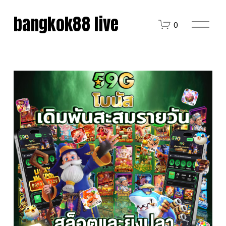
bangkok88 live
O
0
p
e
n
M
e
n
u