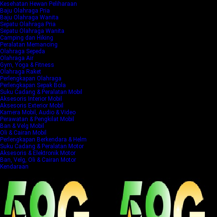
Kesehatan Hewan Peliharaan
Baju Olahraga Pria
Baju Olahraga Wanita
Sepatu Olahraga Pria
Sepatu Olahraga Wanita
Camping dan Hiking
Peralatan Memancing
Olahraga Sepeda
Olahraga Air
Gym, Yoga & Fitness
Olahraga Raket
Perlengkapan Olahraga
Perlengkapan Sepak Bola
Suku Cadang & Peralatan Mobil
Aksesoris Interior Mobil
Aksesoris Exterior Mobil
Kamera Mobil, Audio & Video
Perawatan & Pengkilat Mobil
Ban & Velg Mobil
Oli & Cairan Mobil
Perlengkapan Berkendara & Helm
Suku Cadang & Peralatan Motor
Aksesoris & Elektronik Motor
Ban, Velg, Oli & Cairan Motor
Kendaraan