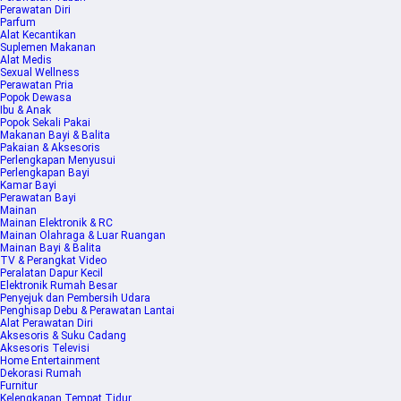
Perawatan Diri
Parfum
Alat Kecantikan
Suplemen Makanan
Alat Medis
Sexual Wellness
Perawatan Pria
Popok Dewasa
Ibu & Anak
Popok Sekali Pakai
Makanan Bayi & Balita
Pakaian & Aksesoris
Perlengkapan Menyusui
Perlengkapan Bayi
Kamar Bayi
Perawatan Bayi
Mainan
Mainan Elektronik & RC
Mainan Olahraga & Luar Ruangan
Mainan Bayi & Balita
TV & Perangkat Video
Peralatan Dapur Kecil
Elektronik Rumah Besar
Penyejuk dan Pembersih Udara
Penghisap Debu & Perawatan Lantai
Alat Perawatan Diri
Aksesoris & Suku Cadang
Aksesoris Televisi
Home Entertainment
Dekorasi Rumah
Furnitur
Kelengkapan Tempat Tidur