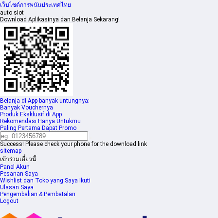
เว็บไซต์การพนันประเทศไทย
auto slot
Download Aplikasinya dan Belanja Sekarang!
Belanja di App banyak untungnya:
Banyak Vouchernya
Produk Eksklusif di App
Rekomendasi Hanya Untukmu
Paling Pertama Dapat Promo
Success! Please check your phone for the download link
sitemap
เข้าร่วมเดี๋ยวนี้
Panel Akun
Pesanan Saya
Wishlist dan Toko yang Saya Ikuti
Ulasan Saya
Pengembalian & Pembatalan
Logout