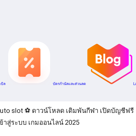
ะบิล
บัตรกำนัลและส่วนลด
L
uto slot ⚽️ ดาวน์โหลด เดิมพันกีฬา เปิดบัญชีฟรี
ข้าสู่ระบบ เกมออนไลน์ 2025