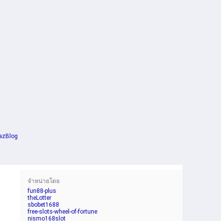
azBlog
จำหน่ายโดย
fun88-plus
theLotter
sbobet1688
free-slots-wheel-of-fortune
nismo168slot