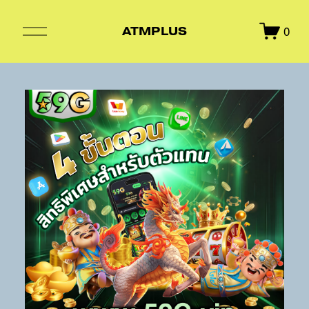
O
0
ATMPLUS
p
e
n
M
e
n
u