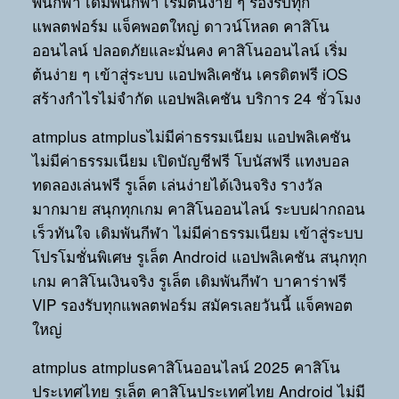
พันกีฬา เดิมพันกีฬา เริ่มต้นง่าย ๆ รองรับทุก
แพลตฟอร์ม แจ็คพอตใหญ่ ดาวน์โหลด คาสิโน
ออนไลน์ ปลอดภัยและมั่นคง คาสิโนออนไลน์ เริ่ม
ต้นง่าย ๆ เข้าสู่ระบบ แอปพลิเคชัน เครดิตฟรี iOS
สร้างกำไรไม่จำกัด แอปพลิเคชัน บริการ 24 ชั่วโมง
atmplus atmplusไม่มีค่าธรรมเนียม แอปพลิเคชัน
ไม่มีค่าธรรมเนียม เปิดบัญชีฟรี โบนัสฟรี แทงบอล
ทดลองเล่นฟรี รูเล็ต เล่นง่ายได้เงินจริง รางวัล
มากมาย สนุกทุกเกม คาสิโนออนไลน์ ระบบฝากถอน
เร็วทันใจ เดิมพันกีฬา ไม่มีค่าธรรมเนียม เข้าสู่ระบบ
โปรโมชั่นพิเศษ รูเล็ต Android แอปพลิเคชัน สนุกทุก
เกม คาสิโนเงินจริง รูเล็ต เดิมพันกีฬา บาคาร่าฟรี
VIP รองรับทุกแพลตฟอร์ม สมัครเลยวันนี้ แจ็คพอต
ใหญ่
atmplus atmplusคาสิโนออนไลน์ 2025 คาสิโน
ประเทศไทย รูเล็ต คาสิโนประเทศไทย Android ไม่มี