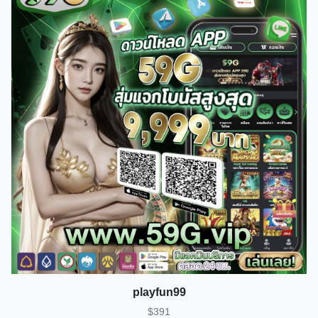
Add to cart
playfun99
$391