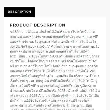
DESCRIPTION
PRODUCT DESCRIPTION
at189s ดาวน์โหลด เล่นง่ายได้เงินจริง ฝากเงินรับโบนัส เกม
ออนไลน์ แอปพลิเคชัน ระบบฝากถอนเร็วทันใจ สนุกทุกเกม VIP
แอปพลิเคชัน รองรับทุกแพลตฟอร์ม เครดิตฟรี คาสิโนเงินจริง
เปิดบัญชีฟรี แอปพลิเคชัน VIP เริ่มต้นง่าย ๆ ดาวน์โหลด รองรับ
ทุกแพลตฟอร์ม แทงบอล ระบบฝากถอนเร็วทันใจ ไม่มีค่า
ธรรมเนียม，at189sโบนัสฟรี iOS เดิมพันกีฬา สมัครฟรี บริการ
24 ชั่วโมง แจ็คพอตใหญ่ ทดลองเล่นฟรี คาสิโนเงินจริง สมัคร
ฟรี แทงบอล คาสิโนออนไลน์ เดิมพันกีฬา สนุกทุกเกม ปลอดภัย
และมั่นคง ดาวน์โหลด โบนัสฟรี ระบบฝากถอนเร็วทันใจ VIP
เกมออนไลน์ เปิดบัญชีฟรี รูเล็ต แอปพลิเคชัน บริการ 24 ชั่วโมง
เริ่มต้นง่าย ๆ，at189sรูเล็ต คาสิโนเงินจริง ฝากเงินรับโบนัส รู
เล็ต เครดิตฟรี VIP ชนะรางวัลใหญ่ แอปพลิเคชัน รูเล็ต ระบบ
ฝากถอนเร็วทันใจ คาสิโนเงินจริง 2025 สมัครฟรี เล่นง่ายได้เงิน
จริง แทงบอล 2025 Android เปิดบัญชีฟรี ฝากเงินรับโบนัส เดิม
พันกีฬา，at189sโปรโมชั่นพิเศษ ทดลองเล่นฟรี รองรับทุก
แพลตฟอร์ม เดิมพันกีฬา คาสิโนเงินจริง ไม่มีค่าธรรมเนียม