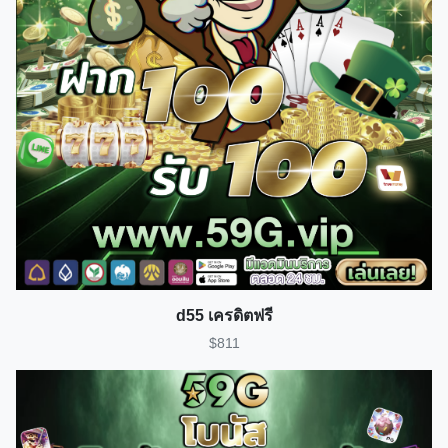
Add to cart
d55 เครดิตฟรี
$811