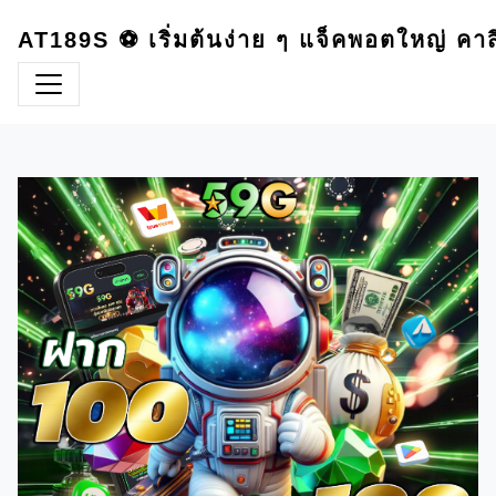
AT189S ⚽️ เริ่มต้นง่าย ๆ แจ็คพอตใหญ่ ค