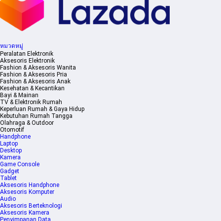
หมวดหมู่
Peralatan Elektronik
Aksesoris Elektronik
Fashion & Aksesoris Wanita
Fashion & Aksesoris Pria
Fashion & Aksesoris Anak
Kesehatan & Kecantikan
Bayi & Mainan
TV & Elektronik Rumah
Keperluan Rumah & Gaya Hidup
Kebutuhan Rumah Tangga
Olahraga & Outdoor
Otomotif
Handphone
Laptop
Desktop
Kamera
Game Console
Gadget
Tablet
Aksesoris Handphone
Aksesoris Komputer
Audio
Aksesoris Berteknologi
Aksesoris Kamera
Penyimpanan Data