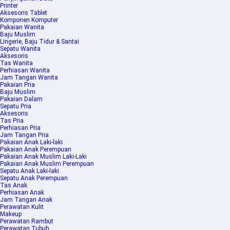
Printer
Aksesoris Tablet
Komponen Komputer
Pakaian Wanita
Baju Muslim
Lingerie, Baju Tidur & Santai
Sepatu Wanita
Aksesoris
Tas Wanita
Perhiasan Wanita
Jam Tangan Wanita
Pakaian Pria
Baju Muslim
Pakaian Dalam
Sepatu Pria
Aksesoris
Tas Pria
Perhiasan Pria
Jam Tangan Pria
Pakaian Anak Laki-laki
Pakaian Anak Perempuan
Pakaian Anak Muslim Laki-Laki
Pakaian Anak Muslim Perempuan
Sepatu Anak Laki-laki
Sepatu Anak Perempuan
Tas Anak
Perhiasan Anak
Jam Tangan Anak
Perawatan Kulit
Makeup
Perawatan Rambut
Perawatan Tubuh