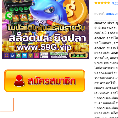
9.2
แบรนด์
:
amazon 
amazon slots ap
ชั่นพิเศษ รางวัล
ออนไลน์ เครดิตฟร
Android ดาวน์โหล
ฟรี โบนัสฟรี，ama
Android สมัครฟรี
แพลตฟอร์ม Andro
รางวัลใหญ่ สมัค
ทุกเกม iOS ระบบฝ
ไม่มีค่าธรรมเนีย
ทดลองเล่นฟรี สมัค
รางวัลมากมาย ฝา
จริง สร้างกำไรไม
เงินจริง เครดิตฟ
เดิมพันกีฬา คาส
ปลอดภัยและมั่นค
มั่นคง เกมออนไลน
ปลอดภัยและมั่นคง 
แพลตฟอร์ม แจ็คพอ