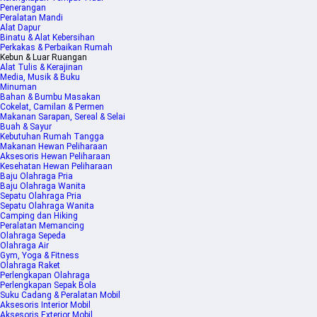
Penerangan
Peralatan Mandi
Alat Dapur
Binatu & Alat Kebersihan
Perkakas & Perbaikan Rumah
Kebun & Luar Ruangan
Alat Tulis & Kerajinan
Media, Musik & Buku
Minuman
Bahan & Bumbu Masakan
Cokelat, Camilan & Permen
Makanan Sarapan, Sereal & Selai
Buah & Sayur
Kebutuhan Rumah Tangga
Makanan Hewan Peliharaan
Aksesoris Hewan Peliharaan
Kesehatan Hewan Peliharaan
Baju Olahraga Pria
Baju Olahraga Wanita
Sepatu Olahraga Pria
Sepatu Olahraga Wanita
Camping dan Hiking
Peralatan Memancing
Olahraga Sepeda
Olahraga Air
Gym, Yoga & Fitness
Olahraga Raket
Perlengkapan Olahraga
Perlengkapan Sepak Bola
Suku Cadang & Peralatan Mobil
Aksesoris Interior Mobil
Aksesoris Exterior Mobil