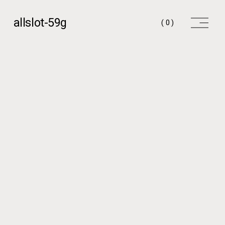
O
allslot-59g
(
0
)
p
e
n
M
e
n
u