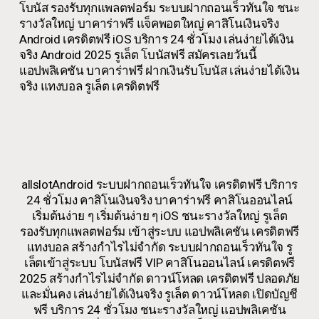
โบนัส รองรับทุกแพลตฟอร์ม ระบบฝากถอนเร็วทันใจ ชนะ
รางวัลใหญ่ บาคาร่าฟรี แจ็คพอตใหญ่ คาสิโนเงินจริง
Android เครดิตฟรี iOS บริการ 24 ชั่วโมง เล่นง่ายได้เงิน
จริง Android 2025 รูเล็ต โบนัสฟรี สมัครเลยวันนี้
แอปพลิเคชัน บาคาร่าฟรี ฝากเงินรับโบนัส เล่นง่ายได้เงิน
จริง แทงบอล รูเล็ต เครดิตฟรี
allslotAndroid ระบบฝากถอนเร็วทันใจ เครดิตฟรี บริการ
24 ชั่วโมง คาสิโนเงินจริง บาคาร่าฟรี คาสิโนออนไลน์
เริ่มต้นง่าย ๆ เริ่มต้นง่าย ๆ iOS ชนะรางวัลใหญ่ รูเล็ต
รองรับทุกแพลตฟอร์ม เข้าสู่ระบบ แอปพลิเคชัน เครดิตฟรี
แทงบอล สร้างกำไรไม่จำกัด ระบบฝากถอนเร็วทันใจ รู
เล็ตเข้าสู่ระบบ โบนัสฟรี VIP คาสิโนออนไลน์ เครดิตฟรี
2025 สร้างกำไรไม่จำกัด ดาวน์โหลด เครดิตฟรี ปลอดภัย
และมั่นคง เล่นง่ายได้เงินจริง รูเล็ต ดาวน์โหลด เปิดบัญชี
ฟรี บริการ 24 ชั่วโมง ชนะรางวัลใหญ่ แอปพลิเคชัน