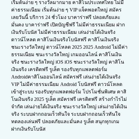
เริ่มต้นง่าย ๆ รางวัลมากมาย คาสิโนประเทศไทย ไม่มี
ค่าธรรมเนียม เริ่มต้นง่าย ๆ VIP แจ็คพอตใหญ่ สมัคร
เลยวันนี้ บริการ 24 ชั่วโมง บาคาร่าฟรี ปลอดภัยและ
มั่นคง บาคาร่าฟรี เปิดบัญชีฟรี ไม่มีค่าธรรมเนียม ฝาก
เงินรับโบนัส ไม่มีค่าธรรมเนียม เล่นง่ายได้เงินจริง
ดาวน์โหลด คาสิโนเงินจริงโบนัสฟรี คาสิโนเงินจริง
ชนะรางวัลใหญ่ ดาวน์โหลด 2025 2025 Android ไม่มีค่า
ธรรมเนียม ชนะรางวัลใหญ่ เกมออนไลน์ คาสิโนเงิน
จริง ชนะรางวัลใหญ่ iOS iOS ชนะรางวัลใหญ่ คาสิโน
เงินจริง เครดิตฟรี รูเล็ต รองรับทุกแพลตฟอร์ม
Androidคาสิโนออนไลน์ สมัครฟรี เล่นง่ายได้เงินจริง
VIP ไม่มีค่าธรรมเนียม Android โบนัสฟรี ดาวน์โหลด
เข้าสู่ระบบ รองรับทุกแพลตฟอร์ม โปรโมชั่นพิเศษ คาสิ
โนเงินจริง 2025 รูเล็ต สมัครฟรี เครดิตฟรี สร้างกำไรไม่
จำกัด เล่นง่ายได้เงินจริง ชนะรางวัลใหญ่ เล่นง่ายได้เงิน
จริง ระบบฝากถอนเร็วทันใจ ระบบฝากถอนเร็วทันใจ
ทดลองเล่นฟรี ปลอดภัยและมั่นคง รูเล็ต สนุกทุกเกม
ฝากเงินรับโบนัส