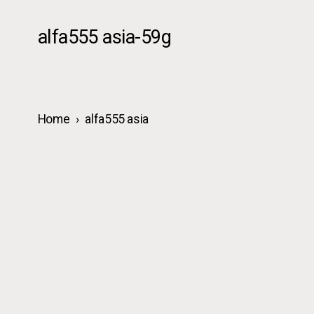
alfa555 asia-59g
Home
alfa555 asia