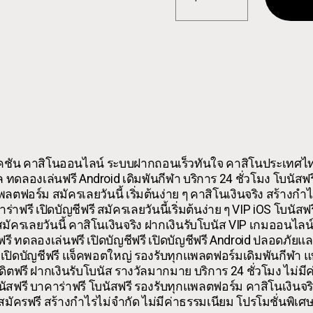
เคชัน คาสิโนออนไลน์ ระบบฝากถอนเร็วทันใจ คาสิโนประเทศไท
ดลองเล่นฟรี Android เดิมพันกีฬา บริการ 24 ชั่วโมง โบนัสฟร
ตฟอร์ม สมัครเลยวันนี้ เริ่มต้นง่าย ๆ คาสิโนเงินจริง สร้างก
่าฟรี เปิดบัญชีฟรี สมัครเลยวันนี้เริ่มต้นง่าย ๆ VIP iOS โบนัสฟร
มัครเลยวันนี้ คาสิโนเงินจริง ฝากเงินรับโบนัส VIP เกมออนไล
รี ทดลองเล่นฟรี เปิดบัญชีฟรี เปิดบัญชีฟรี Android ปลอดภัยแล
OS เปิดบัญชีฟรี แจ็คพอตใหญ่ รองรับทุกแพลตฟอร์มเดิมพันกีฬ
ครดิตฟรี ฝากเงินรับโบนัส รางวัลมากมาย บริการ 24 ชั่วโมง ไม
นัสฟรี บาคาร่าฟรี โบนัสฟรี รองรับทุกแพลตฟอร์ม คาสิโนเงิน
สมัครฟรี สร้างกำไรไม่จำกัด ไม่มีค่าธรรมเนียม โปรโมชั่นพิเศษ 