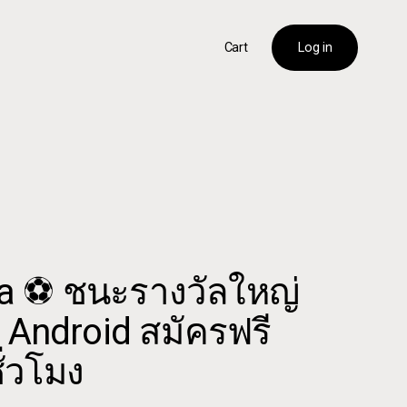
Cart
Log in
ia ⚽️ ชนะรางวัลใหญ่
ี Android สมัครฟรี
ั่วโมง