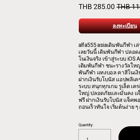
S
THB 285.00
O
THB 11
a
r
l
i
ลงทะเบียน
e
g
P
i
r
n
alfa555 asiaเดิมพันกีฬา เ
i
a
เลยวันนี้ เดิมพันกีฬา ปลอ
c
l
โนเงินจริง เข้าสู่ระบบ iO
e
เดิมพันกีฬา ชนะรางวัลใหญ่ เ
P
พันกีฬา แทงบอล คาสิโนเง
:
r
ฝากเงินรับโบนัส แอปพลิเคชั
i
ระบบ สนุกทุกเกม รูเล็ต เ
c
ใหญ่ ปลอดภัยและมั่นคง แจ
e
ฟรี ฝากเงินรับโบนัส แจ็คพ
:
ถอนเร็วทันใจ เริ่มต้นง่าย 
Quantity: