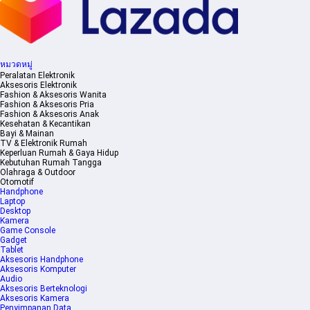
หมวดหมู่
Peralatan Elektronik
Aksesoris Elektronik
Fashion & Aksesoris Wanita
Fashion & Aksesoris Pria
Fashion & Aksesoris Anak
Kesehatan & Kecantikan
Bayi & Mainan
TV & Elektronik Rumah
Keperluan Rumah & Gaya Hidup
Kebutuhan Rumah Tangga
Olahraga & Outdoor
Otomotif
Handphone
Laptop
Desktop
Kamera
Game Console
Gadget
Tablet
Aksesoris Handphone
Aksesoris Komputer
Audio
Aksesoris Berteknologi
Aksesoris Kamera
Penyimpanan Data