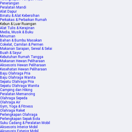
Penerangan
Peralatan Mandi
Alat Dapur
Binatu & Alat Kebersihan
Perkakas & Perbaikan Rumah
Kebun & Luar Ruangan
Alat Tulis & Kerajinan
Media, Musik & Buku
Minuman
Bahan & Bumbu Masakan
Cokelat, Camilan & Permen
Makanan Sarapan, Sereal & Selai
Buah & Sayur
Kebutuhan Rumah Tangga
Makanan Hewan Peliharaan
Aksesoris Hewan Peliharaan
Kesehatan Hewan Peliharaan
Baju Olahraga Pria
Baju Olahraga Wanita
Sepatu Olahraga Pria
Sepatu Olahraga Wanita
Camping dan Hiking
Peralatan Memancing
Olahraga Sepeda
Olahraga Air
Gym, Yoga & Fitness
Olahraga Raket
Perlengkapan Olahraga
Perlengkapan Sepak Bola
Suku Cadang & Peralatan Mobil
Aksesoris Interior Mobil
Aksesoris Exterior Mobil