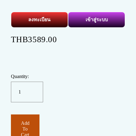
ลงทะเบียน
เข้าสู่ระบบ
THB3589.00
Quantity:
Add
To
Cart