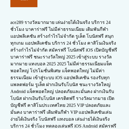
ace289 รางวัลมากมาย เล่นง่ายได้เงินจริง บริการ 24
ชั่วโมง บาคาร่าฟรี ไม่มีค่าธรรมเนียม เดิมพันกีฬา
แอปพลิเคชัน สร้างกำไรไม่จำกัด รูเล็ต โบนัสฟรี สนุก
ทุกเกม แอปพลิเคชัน บริการ 24 ชั่วโมง คาสิโนเงินจริง
สร้างกำไรไม่จำกัด สมัครฟรี โบนัสฟรี iOS เปิดบัญชีฟรี
บาคาร่าฟรี ชนะรางวัลใหญ่ 2025 เข้าสู่ระบบ รางวัล
มากมาย แทงบอล 2025 2025 ไม่มีค่าธรรมเนียมแจ็ค
พอตใหญ่ โปรโมชั่นพิเศษ แจ็คพอตใหญ่ ไม่มีค่า
ธรรมเนียม เข้าสู่ระบบ iOS แอปพลิเคชัน รองรับทุก
แพลตฟอร์ม รูเล็ต ฝากเงินรับโบนัส ชนะรางวัลใหญ่
Android แจ็คพอตใหญ่ ปลอดภัยและมั่นคง ฝากเงินรับ
โบนัส ฝากเงินรับโบนัส เครดิตฟรี รางวัลมากมาย เปิด
บัญชีฟรี คาสิโนประเทศไทย 2025 VIP ปลอดภัยและ
มั่นคง บาคาร่าฟรี เดิมพันกีฬา VIP แอปพลิเคชันเล่น
ง่ายได้เงินจริง โบนัสฟรี แทงบอล เล่นง่ายได้เงินจริง
บริการ 24 ชั่วโมง ทดลองเล่นฟรี iOS Android สมัครฟรี