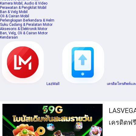
Kamera Mobil, Audio & Video
Perawatan & Pengkilat Mobil
Ban & Velg Mobil
Oli & Cairan Mobil
Perlengkapan Berkendara & Helm
Suku Cadang & Peralatan Motor
Aksesoris & Elektronik Motor
Ban, Velg, Oli & Cairan Motor
Kendaraan
LazMall
เครดิตโทรศัพท์แล
LASVEGAS8
เครดิตฟรี