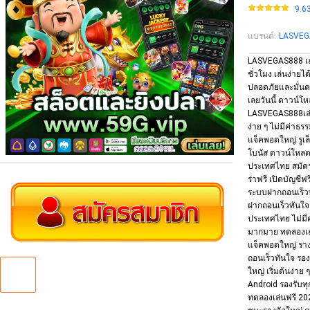
9.6
แบรนด์
:
LASVEG
LASVEGAS888 เล่น
ชั่วโมง เล่นง่าย
ปลอดภัยและมั่นคง 
เลยวันนี้ ดาวน์
LASVEGAS888เล่นง่
ง่าย ๆ ไม่มีค่าธ
แจ็คพอตใหญ่ รูเล็
โบนัส ดาวน์โหลด 
ประเทศไทย สมัค
ร่าฟรี เปิดบัญชี
ระบบฝากถอนเร็วทั
ฝากถอนเร็วทันใจ 
ประเทศไทย ไม่ม
มากมาย ทดลองเล่นฟ
แจ็คพอตใหญ่ ราง
ถอนเร็วทันใจ รอ
ใหญ่ เริ่มต้นง่า
Android รองรับทุ
ทดลองเล่นฟรี 20