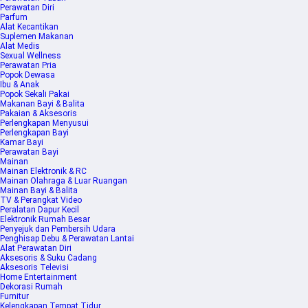
Perawatan Diri
Parfum
Alat Kecantikan
Suplemen Makanan
Alat Medis
Sexual Wellness
Perawatan Pria
Popok Dewasa
Ibu & Anak
Popok Sekali Pakai
Makanan Bayi & Balita
Pakaian & Aksesoris
Perlengkapan Menyusui
Perlengkapan Bayi
Kamar Bayi
Perawatan Bayi
Mainan
Mainan Elektronik & RC
Mainan Olahraga & Luar Ruangan
Mainan Bayi & Balita
TV & Perangkat Video
Peralatan Dapur Kecil
Elektronik Rumah Besar
Penyejuk dan Pembersih Udara
Penghisap Debu & Perawatan Lantai
Alat Perawatan Diri
Aksesoris & Suku Cadang
Aksesoris Televisi
Home Entertainment
Dekorasi Rumah
Furnitur
Kelengkapan Tempat Tidur