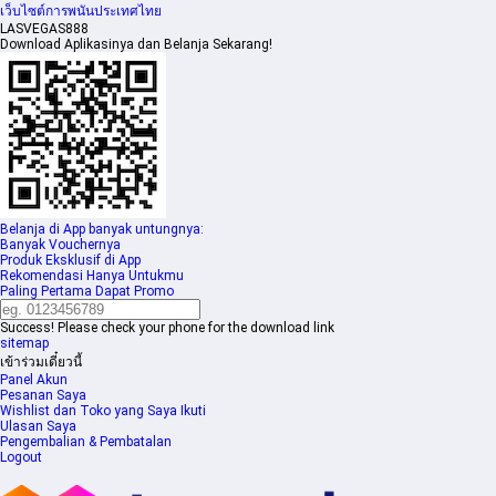
เว็บไซต์การพนันประเทศไทย
LASVEGAS888
Download Aplikasinya dan Belanja Sekarang!
Belanja di App banyak untungnya:
Banyak Vouchernya
Produk Eksklusif di App
Rekomendasi Hanya Untukmu
Paling Pertama Dapat Promo
Success! Please check your phone for the download link
sitemap
เข้าร่วมเดี๋ยวนี้
Panel Akun
Pesanan Saya
Wishlist dan Toko yang Saya Ikuti
Ulasan Saya
Pengembalian & Pembatalan
Logout