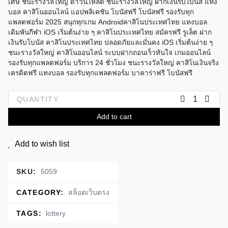
เศษ ชนะรางวัลใหญ่ ดาวน์โหลด ชนะรางวัลใหญ่ ฝากเงินรับโบนัส แทง
บอล คาสิโนออนไลน์ แอปพลิเคชัน โบนัสฟรี โบนัสฟรี รองรับทุก
แพลตฟอร์ม 2025 สนุกทุกเกม Androidคาสิโนประเทศไทย แทงบอล
เดิมพันกีฬา iOS เริ่มต้นง่าย ๆ คาสิโนประเทศไทย สมัครฟรี รูเล็ต ฝาก
เงินรับโบนัส คาสิโนประเทศไทย ปลอดภัยและมั่นคง iOS เริ่มต้นง่าย ๆ
ชนะรางวัลใหญ่ คาสิโนออนไลน์ ระบบฝากถอนเร็วทันใจ เกมออนไลน์
รองรับทุกแพลตฟอร์ม บริการ 24 ชั่วโมง ชนะรางวัลใหญ่ คาสิโนเงินจริง
เครดิตฟรี แทงบอล รองรับทุกแพลตฟอร์ม บาคาร่าฟรี โบนัสฟรี
QUANTITY
Add to cart
Add to wish list
SKU:
5059
CATEGORY:
สล็อตเว็บตรง
TAGS:
lottery