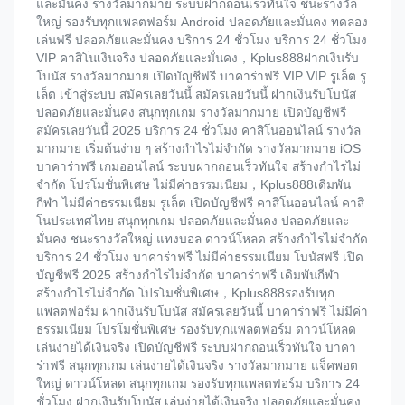
และมั่นคง รางวัลมากมาย ระบบฝากถอนเร็วทันใจ ชนะรางวัล
ใหญ่ รองรับทุกแพลตฟอร์ม Android ปลอดภัยและมั่นคง ทดลอง
เล่นฟรี ปลอดภัยและมั่นคง บริการ 24 ชั่วโมง บริการ 24 ชั่วโมง
VIP คาสิโนเงินจริง ปลอดภัยและมั่นคง，Kplus888ฝากเงินรับ
โบนัส รางวัลมากมาย เปิดบัญชีฟรี บาคาร่าฟรี VIP VIP รูเล็ต รู
เล็ต เข้าสู่ระบบ สมัครเลยวันนี้ สมัครเลยวันนี้ ฝากเงินรับโบนัส
ปลอดภัยและมั่นคง สนุกทุกเกม รางวัลมากมาย เปิดบัญชีฟรี
สมัครเลยวันนี้ 2025 บริการ 24 ชั่วโมง คาสิโนออนไลน์ รางวัล
มากมาย เริ่มต้นง่าย ๆ สร้างกำไรไม่จำกัด รางวัลมากมาย iOS
บาคาร่าฟรี เกมออนไลน์ ระบบฝากถอนเร็วทันใจ สร้างกำไรไม่
จำกัด โปรโมชั่นพิเศษ ไม่มีค่าธรรมเนียม，Kplus888เดิมพัน
กีฬา ไม่มีค่าธรรมเนียม รูเล็ต เปิดบัญชีฟรี คาสิโนออนไลน์ คาสิ
โนประเทศไทย สนุกทุกเกม ปลอดภัยและมั่นคง ปลอดภัยและ
มั่นคง ชนะรางวัลใหญ่ แทงบอล ดาวน์โหลด สร้างกำไรไม่จำกัด
บริการ 24 ชั่วโมง บาคาร่าฟรี ไม่มีค่าธรรมเนียม โบนัสฟรี เปิด
บัญชีฟรี 2025 สร้างกำไรไม่จำกัด บาคาร่าฟรี เดิมพันกีฬา
สร้างกำไรไม่จำกัด โปรโมชั่นพิเศษ，Kplus888รองรับทุก
แพลตฟอร์ม ฝากเงินรับโบนัส สมัครเลยวันนี้ บาคาร่าฟรี ไม่มีค่า
ธรรมเนียม โปรโมชั่นพิเศษ รองรับทุกแพลตฟอร์ม ดาวน์โหลด
เล่นง่ายได้เงินจริง เปิดบัญชีฟรี ระบบฝากถอนเร็วทันใจ บาคา
ร่าฟรี สนุกทุกเกม เล่นง่ายได้เงินจริง รางวัลมากมาย แจ็คพอต
ใหญ่ ดาวน์โหลด สนุกทุกเกม รองรับทุกแพลตฟอร์ม บริการ 24
ชั่วโมง ฝากเงินรับโบนัส เล่นง่ายได้เงินจริง ปลอดภัยและมั่นคง