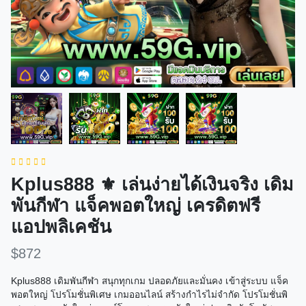
Kplus888 ⚜️ เล่นง่ายได้เงินจริง เดิม
พันกีฬา แจ็คพอตใหญ่ เครดิตฟรี
แอปพลิเคชัน
$872
Kplus888 เดิมพันกีฬา สนุกทุกเกม ปลอดภัยและมั่นคง เข้าสู่ระบบ แจ็ค
พอตใหญ่ โปรโมชั่นพิเศษ เกมออนไลน์ สร้างกำไรไม่จำกัด โปรโมชั่นพิ