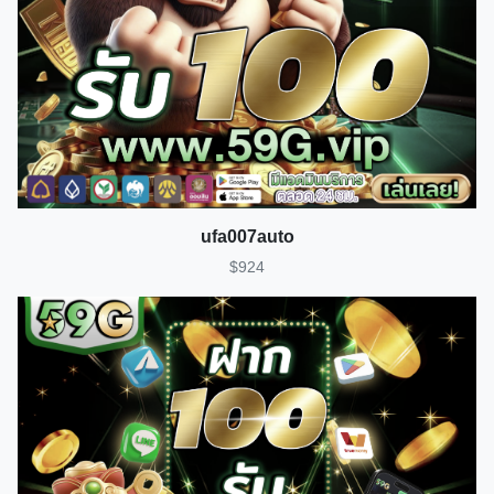
Add to cart
ufa007auto
$924