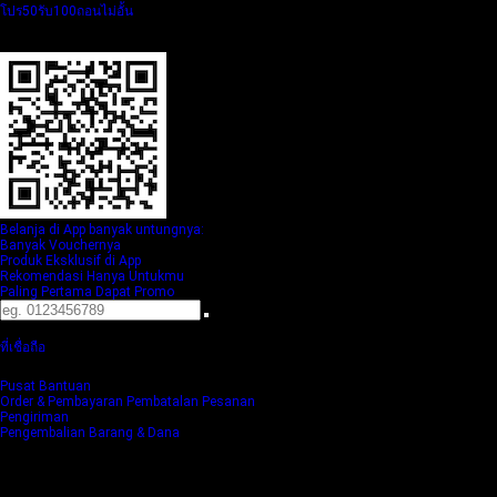
โปร50รับ100ถอนไม่อั้น
fast99-slot
Download Aplikasinya dan Belanja Sekarang!
Belanja di App banyak untungnya:
Banyak Vouchernya
Produk Eksklusif di App
Rekomendasi Hanya Untukmu
Paling Pertama Dapat Promo
Success! Please check your phone for the download link
ที่เชื่อถือ
ที่นิยมมากที่สุด
Pusat Bantuan
Order & Pembayaran
Pembatalan Pesanan
Pengiriman
Pengembalian Barang & Dana
Hubungi kami di
Live Chat (24 Jam)
HIHUAY
HIHUAY
Nomor pesanan: