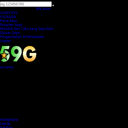
Untuk bantuan silakan,
Klik disini
LUCKY-933
LUCAASIA
Panel Akun
Pesanan Saya
Wishlist dan Toko yang Saya Ikuti
Ulasan Saya
Pengembalian & Pembatalan
Logout
หมวดหมู่
Peralatan Elektronik
Aksesoris Elektronik
Fashion & Aksesoris Wanita
Fashion & Aksesoris Pria
Fashion & Aksesoris Anak
Kesehatan & Kecantikan
Bayi & Mainan
TV & Elektronik Rumah
Keperluan Rumah & Gaya Hidup
Kebutuhan Rumah Tangga
Olahraga & Outdoor
Otomotif
Handphone
Laptop
Desktop