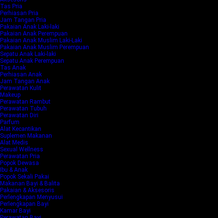
Tas Pria
Perhiasan Pria
Jam Tangan Pria
Pakaian Anak Laki-laki
Pakaian Anak Perempuan
Pakaian Anak Muslim Laki-Laki
Pakaian Anak Muslim Perempuan
Sepatu Anak Laki-laki
Sepatu Anak Perempuan
Tas Anak
Perhiasan Anak
Jam Tangan Anak
Perawatan Kulit
Makeup
Perawatan Rambut
Perawatan Tubuh
Perawatan Diri
Parfum
Alat Kecantikan
Suplemen Makanan
Alat Medis
Sexual Wellness
Perawatan Pria
Popok Dewasa
Ibu & Anak
Popok Sekali Pakai
Makanan Bayi & Balita
Pakaian & Aksesoris
Perlengkapan Menyusui
Perlengkapan Bayi
Kamar Bayi
Perawatan Bayi