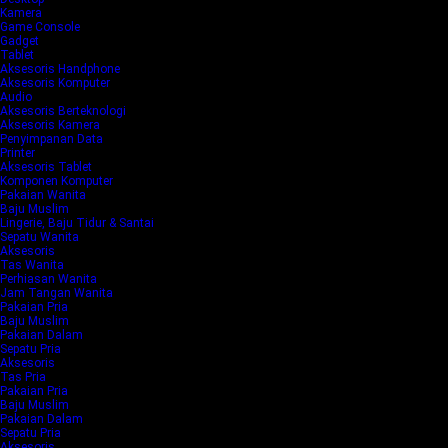
Kamera
Game Console
Gadget
Tablet
Aksesoris Handphone
Aksesoris Komputer
Audio
Aksesoris Berteknologi
Aksesoris Kamera
Penyimpanan Data
Printer
Aksesoris Tablet
Komponen Komputer
Pakaian Wanita
Baju Muslim
Lingerie, Baju Tidur & Santai
Sepatu Wanita
Aksesoris
Tas Wanita
Perhiasan Wanita
Jam Tangan Wanita
Pakaian Pria
Baju Muslim
Pakaian Dalam
Sepatu Pria
Aksesoris
Tas Pria
Pakaian Pria
Baju Muslim
Pakaian Dalam
Sepatu Pria
Aksesoris