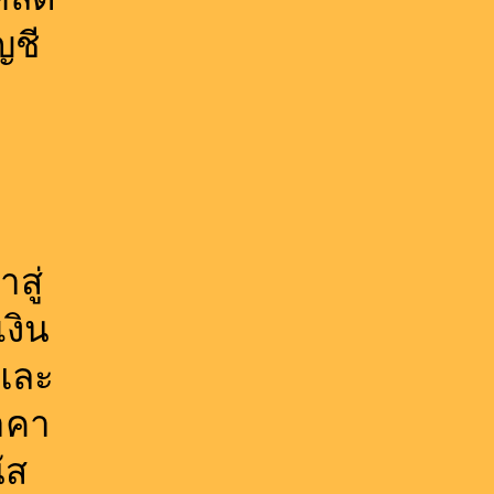
ญชี
สู่
เงิน
ยและ
าคา
ส 