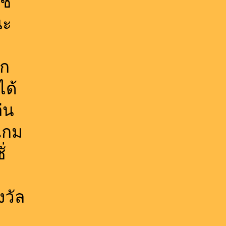
ั่
นะ
ุก
ได้
่น
เกม
่
วัล