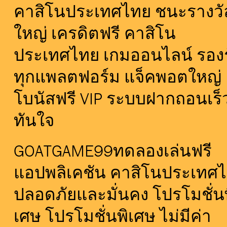
คาสิโนประเทศไทย ชนะรางวั
ใหญ่ เครดิตฟรี คาสิโน
ประเทศไทย เกมออนไลน์ รองร
ทุกแพลตฟอร์ม แจ็คพอตใหญ่ 
โบนัสฟรี VIP ระบบฝากถอนเร็
ทันใจ
GOATGAME99
ทดลองเล่นฟรี
แอปพลิเคชัน คาสิโนประเทศ
ปลอดภัยและมั่นคง โปรโมชั่น
เศษ โปรโมชั่นพิเศษ ไม่มีค่า