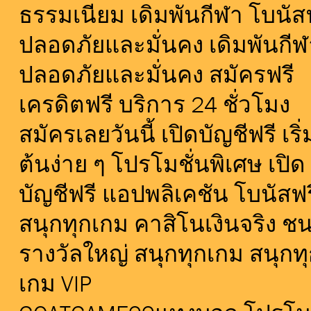
ธรรมเนียม เดิมพันกีฬา โบนัส
ปลอดภัยและมั่นคง เดิมพันกีฬ
ปลอดภัยและมั่นคง สมัครฟรี
เครดิตฟรี บริการ 24 ชั่วโมง
สมัครเลยวันนี้ เปิดบัญชีฟรี เริ่
ต้นง่าย ๆ โปรโมชั่นพิเศษ เปิด
บัญชีฟรี แอปพลิเคชัน โบนัสฟร
สนุกทุกเกม คาสิโนเงินจริง ช
รางวัลใหญ่ สนุกทุกเกม สนุกท
เกม VIP