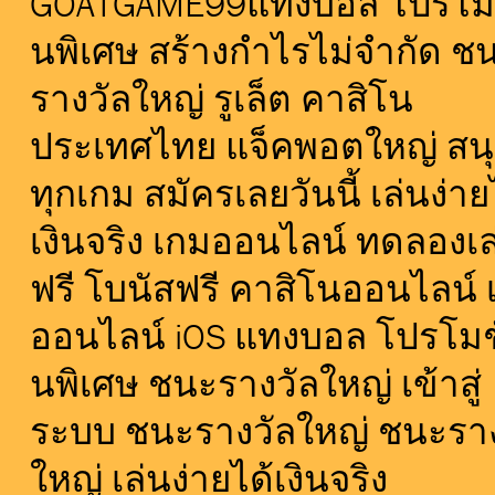
GOATGAME99
แทงบอล โปรโมช
นพิเศษ สร้างกำไรไม่จำกัด ช
รางวัลใหญ่ รูเล็ต คาสิโน
ประเทศไทย แจ็คพอตใหญ่ สน
ทุกเกม สมัครเลยวันนี้ เล่นง่าย
เงินจริง เกมออนไลน์ ทดลองเล
ฟรี โบนัสฟรี คาสิโนออนไลน์ 
ออนไลน์ iOS แทงบอล โปรโมชั
นพิเศษ ชนะรางวัลใหญ่ เข้าสู่
ระบบ ชนะรางวัลใหญ่ ชนะราง
ใหญ่ เล่นง่ายได้เงินจริง