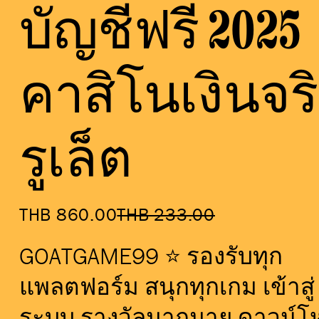
บัญชีฟรี 2025
คาสิโนเงินจร
รูเล็ต
S
THB 860.00
O
THB 233.00
a
r
l
i
GOATGAME99 ⭐️ รองรับทุก
e
g
P
i
แพลตฟอร์ม สนุกทุกเกม เข้าสู่
r
n
i
a
ระบบ รางวัลมากมาย ดาวน์โ