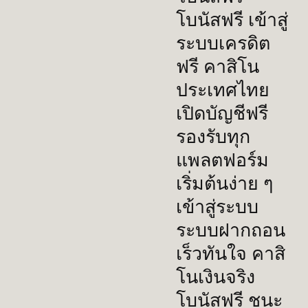
โบนัสฟรี เข้าสู่
ระบบเครดิต
ฟรี คาสิโน
ประเทศไทย 
เปิดบัญชีฟรี 
รองรับทุก
แพลตฟอร์ม 
เริ่มต้นง่าย ๆ 
เข้าสู่ระบบ 
ระบบฝากถอน
เร็วทันใจ คาสิ
โนเงินจริง 
โบนัสฟรี ชนะ