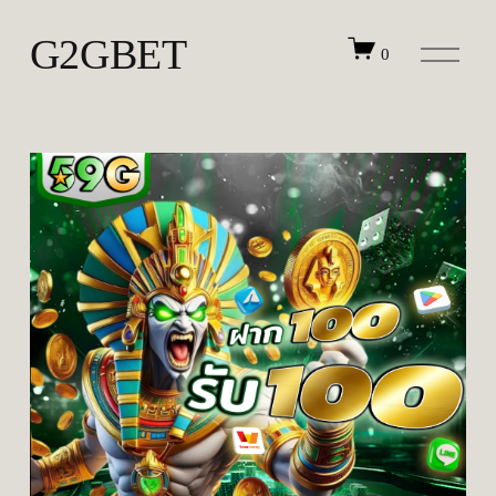
G2GBET
O
0
p
e
n
M
e
n
u