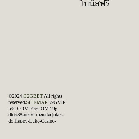
โบนัสฟรี
©2024 
G2GBET
 All rights 
reserved.
SITEMAP
 59GVIP 
59GCOM 59gCOM 59g  
dirty88-net ค่ายสเปด joker-
dc Happy-Luke-Casino-
