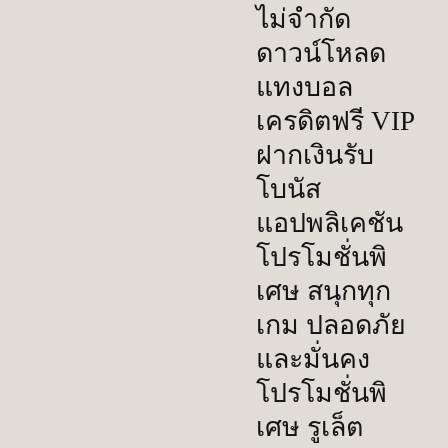
ไม่จำกัด 
ดาวน์โหลด 
แทงบอล 
เครดิตฟรี VIP 
ฝากเงินรับ
โบนัส 
แอปพลิเคชัน 
โปรโมชั่นพิ
เศษ สนุกทุก
เกม ปลอดภัย
และมั่นคง 
โปรโมชั่นพิ
เศษ รูเล็ต 