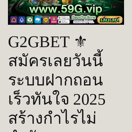
G2GBET ⚜️
สมัครเลยวันนี้
ระบบฝากถอน
เร็วทันใจ 2025
สร้างกำไรไม่