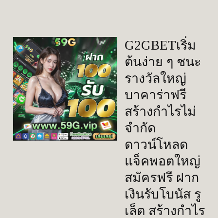
G2GBETเริ่ม
ต้นง่าย ๆ ชนะ
รางวัลใหญ่ 
บาคาร่าฟรี 
สร้างกำไรไม่
จำกัด 
ดาวน์โหลด 
แจ็คพอตใหญ่ 
สมัครฟรี ฝาก
เงินรับโบนัส รู
เล็ต สร้างกำไร