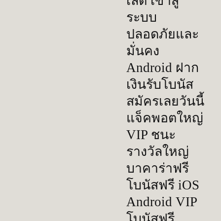
เล็ต เข้าสู่
ระบบ 
ปลอดภัยและ
มั่นคง 
Android ฝาก
เงินรับโบนัส 
สมัครเลยวันนี้ 
แจ็คพอตใหญ่ 
VIP ชนะ
รางวัลใหญ่ 
บาคาร่าฟรี 
โบนัสฟรี iOS 
Android VIP 
โบนัสฟรี 