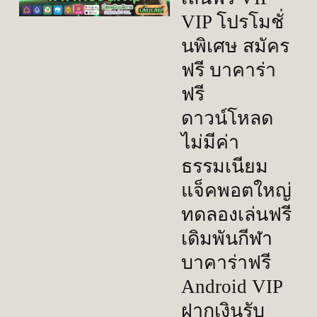
VIP โปรโมชั่
นพิเศษ สมัคร
ฟรี บาคาร่า
ฟรี 
ดาวน์โหลด 
ไม่มีค่า
ธรรมเนียม 
แจ็คพอตใหญ่ 
ทดลองเล่นฟรี 
เดิมพันกีฬา 
บาคาร่าฟรี 
Android VIP 
ฝากเงินรับ