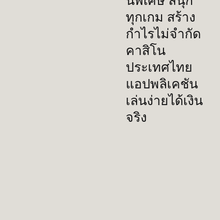
นพิเศษ สนุก
ทุกเกม สร้าง
กำไรไม่จำกัด 
คาสิโน
ประเทศไทย 
แอปพลิเคชัน 
เล่นง่ายได้เงิน
จริง