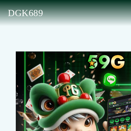
DGK689