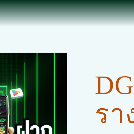
DG
ราง