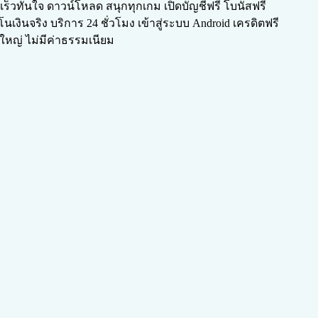
็วทันใจ ดาวน์โหลด สนุกทุกเกม เปิดบัญชีฟรี โบนัสฟรี
เงินจริง บริการ 24 ชั่วโมง เข้าสู่ระบบ Android เครดิตฟรี
ใหญ่ ไม่มีค่าธรรมเนียม