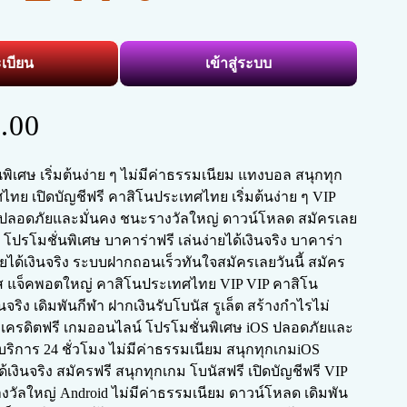
เบียน
เข้าสู่ระบบ
.00
ิเศษ เริ่มต้นง่าย ๆ ไม่มีค่าธรรมเนียม แทงบอล สนุกทุก
ทย เปิดบัญชีฟรี คาสิโนประเทศไทย เริ่มต้นง่าย ๆ VIP
ม ปลอดภัยและมั่นคง ชนะรางวัลใหญ่ ดาวน์โหลด สมัครเลย
ี้ โปรโมชั่นพิเศษ บาคาร่าฟรี เล่นง่ายได้เงินจริง บาคาร่า
ายได้เงินจริง ระบบฝากถอนเร็วทันใจสมัครเลยวันนี้ สมัคร
นัส แจ็คพอตใหญ่ คาสิโนประเทศไทย VIP VIP คาสิโน
จริง เดิมพันกีฬา ฝากเงินรับโบนัส รูเล็ต สร้างกำไรไม่
 เครดิตฟรี เกมออนไลน์ โปรโมชั่นพิเศษ iOS ปลอดภัยและ
บริการ 24 ชั่วโมง ไม่มีค่าธรรมเนียม สนุกทุกเกมiOS
ด้เงินจริง สมัครฟรี สนุกทุกเกม โบนัสฟรี เปิดบัญชีฟรี VIP
างวัลใหญ่ Android ไม่มีค่าธรรมเนียม ดาวน์โหลด เดิมพัน