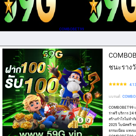
COMBOBET99
COMBOBE
ชนะรางวั
4.1
แบรนด์
:
COMBO
COMBOBET99 เครด
ร่าฟรี บริการ 24 
สร้างกำไรไม่จำกั
2025 โบนัสฟรี ชน
ธรรมเนียม แทงบ