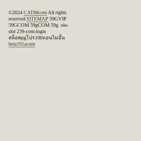
©2024 
CAT88com
 All rights 
reserved.
SITEMAP
 59GVIP 
59GCOM 59gCOM 59g  olo-
slot 239-com-login 
สล็อตpgโปร100ถอนไม่อั้น 
beta191acom
Sign up to receive updates and 10% off
your first purchase.