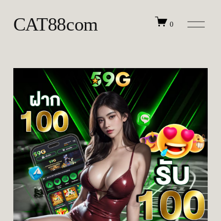
CAT88com
O
0
p
e
n
M
e
n
u