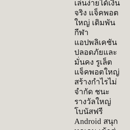
เล่นง่ายได้เงิน
จริง แจ็คพอต
ใหญ่ เดิมพัน
กีฬา 
แอปพลิเคชัน 
ปลอดภัยและ
มั่นคง รูเล็ต 
แจ็คพอตใหญ่ 
สร้างกำไรไม่
จำกัด ชนะ
รางวัลใหญ่ 
โบนัสฟรี 
Android สนุก