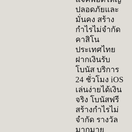
ปลอดภัยและ
มั่นคง สร้าง
กำไรไม่จำกัด 
คาสิโน
ประเทศไทย 
ฝากเงินรับ
โบนัส บริการ 
24 ชั่วโมง iOS 
เล่นง่ายได้เงิน
จริง โบนัสฟรี 
สร้างกำไรไม่
จำกัด รางวัล
มากมาย 