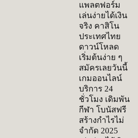
แพลตฟอร์ม 
เล่นง่ายได้เงิน
จริง คาสิโน
ประเทศไทย 
ดาวน์โหลด 
เริ่มต้นง่าย ๆ 
สมัครเลยวันนี้ 
เกมออนไลน์ 
บริการ 24 
ชั่วโมง เดิมพัน
กีฬา โบนัสฟรี 
สร้างกำไรไม่
จำกัด 2025 