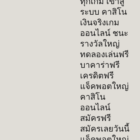
ทุกเกม เข้าสู่
ระบบ คาสิโน
เงินจริงเกม
ออนไลน์ ชนะ
รางวัลใหญ่ 
ทดลองเล่นฟรี 
บาคาร่าฟรี 
เครดิตฟรี 
แจ็คพอตใหญ่ 
คาสิโน
ออนไลน์ 
สมัครฟรี 
สมัครเลยวันนี้ 
แจ็คพอตใหญ่ 