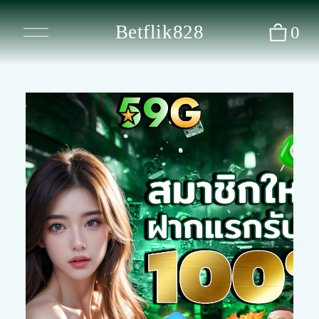
O
Betflik828
0
p
e
n
M
e
n
u