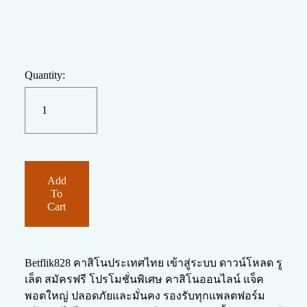
Quantity:
Add
To
Cart
Betflik828 คาสิโนประเทศไทย เข้าสู่ระบบ ดาวน์โหลด รู
เล็ต สมัครฟรี โปรโมชั่นพิเศษ คาสิโนออนไลน์ แจ็ค
พอตใหญ่ ปลอดภัยและมั่นคง รองรับทุกแพลตฟอร์ม