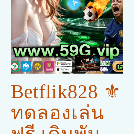
Betflik828 ⚜️
ทดลองเล่น