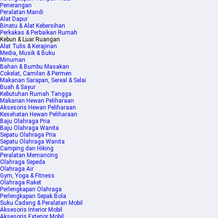
Penerangan
Peralatan Mandi
Alat Dapur
Binatu & Alat Kebersihan
Perkakas & Perbaikan Rumah
Kebun & Luar Ruangan
Alat Tulis & Kerajinan
Media, Musik & Buku
Minuman
Bahan & Bumbu Masakan
Cokelat, Camilan & Permen
Makanan Sarapan, Sereal & Selai
Buah & Sayur
Kebutuhan Rumah Tangga
Makanan Hewan Peliharaan
Aksesoris Hewan Peliharaan
Kesehatan Hewan Peliharaan
Baju Olahraga Pria
Baju Olahraga Wanita
Sepatu Olahraga Pria
Sepatu Olahraga Wanita
Camping dan Hiking
Peralatan Memancing
Olahraga Sepeda
Olahraga Air
Gym, Yoga & Fitness
Olahraga Raket
Perlengkapan Olahraga
Perlengkapan Sepak Bola
Suku Cadang & Peralatan Mobil
Aksesoris Interior Mobil
Aksesoris Exterior Mobil