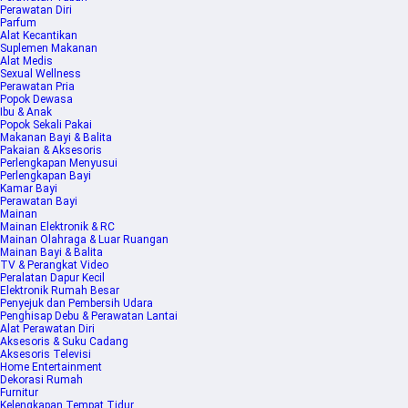
Perawatan Diri
Parfum
Alat Kecantikan
Suplemen Makanan
Alat Medis
Sexual Wellness
Perawatan Pria
Popok Dewasa
Ibu & Anak
Popok Sekali Pakai
Makanan Bayi & Balita
Pakaian & Aksesoris
Perlengkapan Menyusui
Perlengkapan Bayi
Kamar Bayi
Perawatan Bayi
Mainan
Mainan Elektronik & RC
Mainan Olahraga & Luar Ruangan
Mainan Bayi & Balita
TV & Perangkat Video
Peralatan Dapur Kecil
Elektronik Rumah Besar
Penyejuk dan Pembersih Udara
Penghisap Debu & Perawatan Lantai
Alat Perawatan Diri
Aksesoris & Suku Cadang
Aksesoris Televisi
Home Entertainment
Dekorasi Rumah
Furnitur
Kelengkapan Tempat Tidur