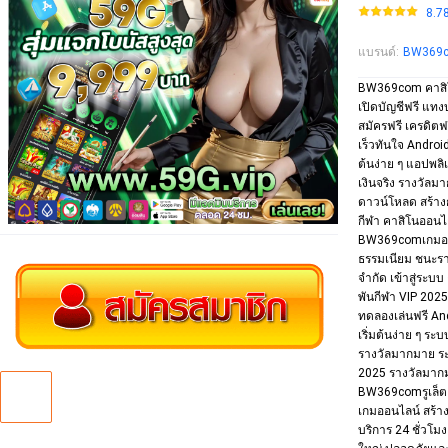
8.7
แบรนด์
:
BW369
BW369com คาสิโนเ
เปิดบัญชีฟรี แท
สมัครฟรี เครดิตฟ
เร็วทันใจ Andro
ต้นง่าย ๆ แอปพลิเ
เงินจริง รางวัลม
ดาวน์โหลด สร้าง
กีฬา คาสิโนออนไ
BW369comเกมออนไ
ธรรมเนียม ชนะราง
จำกัด เข้าสู่ระบ
พันกีฬา VIP 202
ทดลองเล่นฟรี And
เริ่มต้นง่าย ๆ ร
รางวัลมากมาย ระ
2025 รางวัลมากมา
BW369comรูเล็ต 
เกมออนไลน์ สร้าง
บริการ 24 ชั่วโม