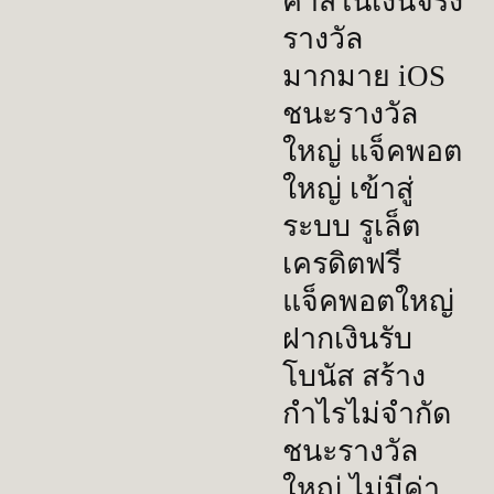
คาสิโนเงินจริง 
รางวัล
มากมาย iOS 
ชนะรางวัล
ใหญ่ แจ็คพอต
ใหญ่ เข้าสู่
ระบบ รูเล็ต 
เครดิตฟรี 
แจ็คพอตใหญ่ 
ฝากเงินรับ
โบนัส สร้าง
กำไรไม่จำกัด 
ชนะรางวัล
ใหญ่ ไม่มีค่า