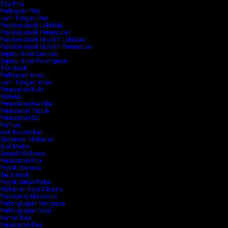
Tas Pria
Perhiasan Pria
Jam Tangan Pria
Pakaian Anak Laki-laki
Pakaian Anak Perempuan
Pakaian Anak Muslim Laki-Laki
Pakaian Anak Muslim Perempuan
Sepatu Anak Laki-laki
Sepatu Anak Perempuan
Tas Anak
Perhiasan Anak
Jam Tangan Anak
Perawatan Kulit
Makeup
Perawatan Rambut
Perawatan Tubuh
Perawatan Diri
Parfum
Alat Kecantikan
Suplemen Makanan
Alat Medis
Sexual Wellness
Perawatan Pria
Popok Dewasa
Ibu & Anak
Popok Sekali Pakai
Makanan Bayi & Balita
Pakaian & Aksesoris
Perlengkapan Menyusui
Perlengkapan Bayi
Kamar Bayi
Perawatan Bayi