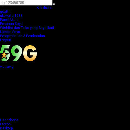
Untuk bantuan silakan,
Klik disini
goatth
ufawallet1688
Panel Akun
Pesanan Saya
Wishlist dan Toko yang Saya Ikuti
Ulasan Saya
Pengembalian & Pembatalan
Logout
หมวดหมู่
Peralatan Elektronik
Aksesoris Elektronik
Fashion & Aksesoris Wanita
Fashion & Aksesoris Pria
Fashion & Aksesoris Anak
Kesehatan & Kecantikan
Bayi & Mainan
TV & Elektronik Rumah
Keperluan Rumah & Gaya Hidup
Kebutuhan Rumah Tangga
Olahraga & Outdoor
Otomotif
Handphone
Laptop
Desktop