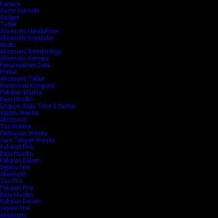
Kamera
Game Console
Gadget
Tablet
Aksesoris Handphone
Aksesoris Komputer
Audio
Aksesoris Berteknologi
Aksesoris Kamera
Penyimpanan Data
Printer
Aksesoris Tablet
Komponen Komputer
Pakaian Wanita
Baju Muslim
Lingerie, Baju Tidur & Santai
Sepatu Wanita
Aksesoris
Tas Wanita
Perhiasan Wanita
Jam Tangan Wanita
Pakaian Pria
Baju Muslim
Pakaian Dalam
Sepatu Pria
Aksesoris
Tas Pria
Pakaian Pria
Baju Muslim
Pakaian Dalam
Sepatu Pria
Aksesoris