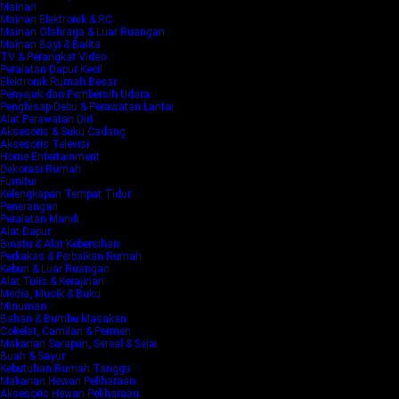
Mainan
Mainan Elektronik & RC
Mainan Olahraga & Luar Ruangan
Mainan Bayi & Balita
TV & Perangkat Video
Peralatan Dapur Kecil
Elektronik Rumah Besar
Penyejuk dan Pembersih Udara
Penghisap Debu & Perawatan Lantai
Alat Perawatan Diri
Aksesoris & Suku Cadang
Aksesoris Televisi
Home Entertainment
Dekorasi Rumah
Furnitur
Kelengkapan Tempat Tidur
Penerangan
Peralatan Mandi
Alat Dapur
Binatu & Alat Kebersihan
Perkakas & Perbaikan Rumah
Kebun & Luar Ruangan
Alat Tulis & Kerajinan
Media, Musik & Buku
Minuman
Bahan & Bumbu Masakan
Cokelat, Camilan & Permen
Makanan Sarapan, Sereal & Selai
Buah & Sayur
Kebutuhan Rumah Tangga
Makanan Hewan Peliharaan
Aksesoris Hewan Peliharaan