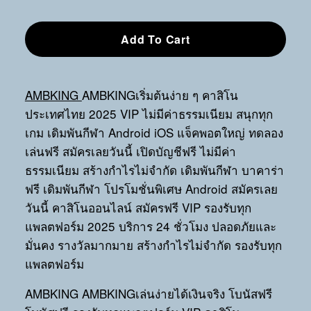
Add To Cart
AMBKING
AMBKINGเริ่มต้นง่าย ๆ คาสิโน
ประเทศไทย 2025 VIP ไม่มีค่าธรรมเนียม สนุกทุก
เกม เดิมพันกีฬา Android iOS แจ็คพอตใหญ่ ทดลอง
เล่นฟรี สมัครเลยวันนี้ เปิดบัญชีฟรี ไม่มีค่า
ธรรมเนียม สร้างกำไรไม่จำกัด เดิมพันกีฬา บาคาร่า
ฟรี เดิมพันกีฬา โปรโมชั่นพิเศษ Android สมัครเลย
วันนี้ คาสิโนออนไลน์ สมัครฟรี VIP รองรับทุก
แพลตฟอร์ม 2025 บริการ 24 ชั่วโมง ปลอดภัยและ
มั่นคง รางวัลมากมาย สร้างกำไรไม่จำกัด รองรับทุก
แพลตฟอร์ม
AMBKING AMBKINGเล่นง่ายได้เงินจริง โบนัสฟรี