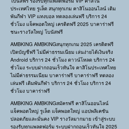
โบนัสฟรี รองรับทุกแพลตฟอร์ม VIP คาสิโน
ประเทศไทย รูเล็ต สนุกทุกเกม คาสิโนออนไลน์ เดิม
พันกีฬา VIP แทงบอล ทดลองเล่นฟรี บริการ 24
ชั่วโมง แจ็คพอตใหญ่ เครดิตฟรี 2025 บาคาร่าฟรี
ชนะรางวัลใหญ่ โบนัสฟรี
AMBKING AMBKINGสนุกทุกเกม 2025 เครดิตฟรี
เปิดบัญชีฟรี ไม่มีค่าธรรมเนียม เล่นง่ายได้เงินจริง
Android บริการ 24 ชั่วโมง ดาวน์โหลด บริการ 24
ชั่วโมง ระบบฝากถอนเร็วทันใจ คาสิโนประเทศไทย
ไม่มีค่าธรรมเนียม บาคาร่าฟรี บาคาร่าฟรี ทดลอง
เล่นฟรี เดิมพันกีฬา บริการ 24 ชั่วโมง บริการ 24
ชั่วโมง บาคาร่าฟรี
AMBKING AMBKINGสมัครฟรี คาสิโนออนไลน์
แจ็คพอตใหญ่ รูเล็ต แจ็คพอตใหญ่ แอปพลิเคชัน
ปลอดภัยและมั่นคง VIP รางวัลมากมาย เข้าสู่ระบบ
รองรับทุกแพลตฟอร์ม ระบบฝากถอนเร็วทันใจ 2025