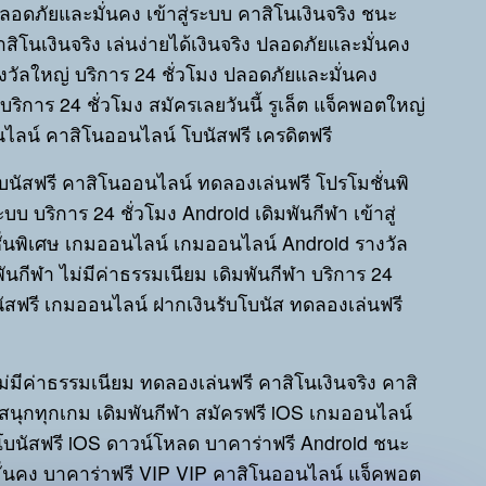
ัยและมั่นคง เข้าสู่ระบบ คาสิโนเงินจริง ชนะ
ิโนเงินจริง เล่นง่ายได้เงินจริง ปลอดภัยและมั่นคง
างวัลใหญ่ บริการ 24 ชั่วโมง ปลอดภัยและมั่นคง
ริการ 24 ชั่วโมง สมัครเลยวันนี้ รูเล็ต แจ็คพอตใหญ่
ลน์ คาสิโนออนไลน์ โบนัสฟรี เครดิตฟรี
สฟรี คาสิโนออนไลน์ ทดลองเล่นฟรี โปรโมชั่นพิ
ระบบ บริการ 24 ชั่วโมง Android เดิมพันกีฬา เข้าสู่
ชั่นพิเศษ เกมออนไลน์ เกมออนไลน์ Android รางวัล
นกีฬา ไม่มีค่าธรรมเนียม เดิมพันกีฬา บริการ 24
นัสฟรี เกมออนไลน์ ฝากเงินรับโบนัส ทดลองเล่นฟรี
ค่าธรรมเนียม ทดลองเล่นฟรี คาสิโนเงินจริง คาสิ
นุกทุกเกม เดิมพันกีฬา สมัครฟรี iOS เกมออนไลน์
โบนัสฟรี iOS ดาวน์โหลด บาคาร่าฟรี Android ชนะ
ั่นคง บาคาร่าฟรี VIP VIP คาสิโนออนไลน์ แจ็คพอต