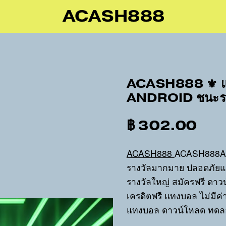
ACASH888
ACASH888 ⚜️ แจ
ANDROID ชนะรางว
฿ 302.00
ACASH888
ACASH888And
รางวัลมากมาย ปลอดภัยแล
รางวัลใหญ่ สมัครฟรี ดา
เครดิตฟรี แทงบอล ไม่มีค
แทงบอล ดาวน์โหลด ทดลองเล