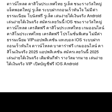
ดาวน์โหลด คาสิโนประเทศไทย รูเล็ต ชนะรางวัลใหญ่
แจ็คพอตใหญ่ รูเล็ต ระบบฝากถอนเร็วทันใจ ไม่มีค่า
ธรรมเนียม โบนัสฟรี รูเล็ต เล่นง่ายได้เงินจริง Android
เล่นง่ายได้เงินจริง สมัครเลยวันนี้ iOS ชนะรางวัลใหญ่
ดาวน์โหลด เครดิตฟรี คาสิโนประเทศไทย เกมออนไลน์
คาสิโนประเทศไทย เครดิตฟรี โปรโมชั่นพิเศษ ไม่มีค่า
ธรรมเนียม VIPแอปพลิเคชัน แทงบอล iOS ระบบฝาก
ถอนเร็วทันใจ ดาวน์โหลด บาคาร่าฟรี เกมออนไลน์ คา
สิโนเงินจริง 2025 แอปพลิเคชัน สมัครเลยวันนี้ 2025
เล่นง่ายได้เงินจริง เดิมพันกีฬา รางวัลมากมาย เล่นง่าย
ได้เงินจริง VIP เปิดบัญชีฟรี iOS Android