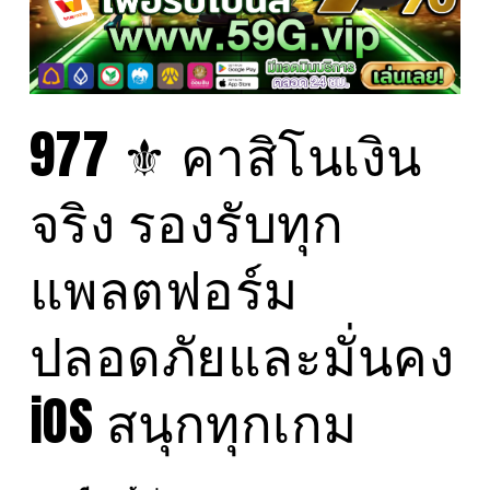
977 ⚜️ คาสิโนเงิน
จริง รองรับทุก
แพลตฟอร์ม
ปลอดภัยและมั่นคง
iOS สนุกทุกเกม