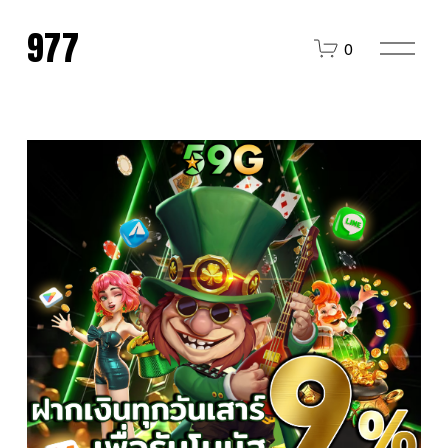
977
O
0
p
e
n
M
e
n
u