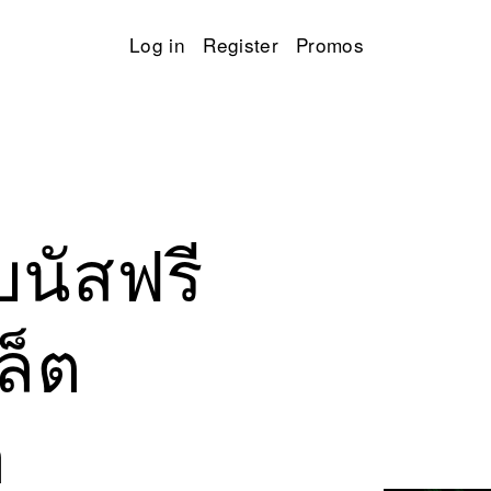
Log in
Register
Promos
บนัสฟรี
ล็ต
า