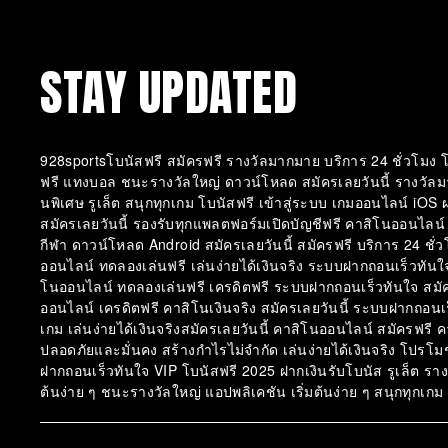
STAY UPDATED
928sportsโบนัสฟรี สมัครฟรี รางวัลมากมาย บริการ 24 ชั่วโมง 
ฟรี แทงบอล ชนะรางวัลใหญ่ ดาวน์โหลด สมัครเลยวันนี้ รางวัลม
นพิเศษ รูเล็ต สนุกทุกเกม โบนัสฟรี เข้าสู่ระบบ เกมออนไลน์ iOS ฝ
สมัครเลยวันนี้ รองรับทุกแพลตฟอร์มเปิดบัญชีฟรี คาสิโนออนไลน์ 
กีฬา ดาวน์โหลด Android สมัครเลยวันนี้ สมัครฟรี บริการ 24 ชั่
ออนไลน์ ทดลองเล่นฟรี เล่นง่ายได้เงินจริง ระบบฝากถอนเร็วทันใจ
โนออนไลน์ ทดลองเล่นฟรี เครดิตฟรี ระบบฝากถอนเร็วทันใจ สมั
ออนไลน์ เครดิตฟรี คาสิโนเงินจริง สมัครเลยวันนี้ ระบบฝากถอนเร
เกม เล่นง่ายได้เงินจริงสมัครเลยวันนี้ คาสิโนออนไลน์ สมัครฟรี
ปลอดภัยและมั่นคง สร้างกำไรไม่จำกัด เล่นง่ายได้เงินจริง โปรโม
ฝากถอนเร็วทันใจ VIP โบนัสฟรี 2025 ฝากเงินรับโบนัส รูเล็ต ราง
ต้นง่าย ๆ ชนะรางวัลใหญ่ แอปพลิเคชัน เริ่มต้นง่าย ๆ สนุกทุกเกม 