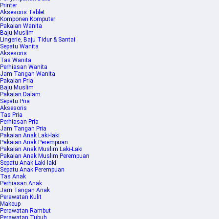
Printer
Aksesoris Tablet
Komponen Komputer
Pakaian Wanita
Baju Muslim
Lingerie, Baju Tidur & Santai
Sepatu Wanita
Aksesoris
Tas Wanita
Perhiasan Wanita
Jam Tangan Wanita
Pakaian Pria
Baju Muslim
Pakaian Dalam
Sepatu Pria
Aksesoris
Tas Pria
Perhiasan Pria
Jam Tangan Pria
Pakaian Anak Laki-laki
Pakaian Anak Perempuan
Pakaian Anak Muslim Laki-Laki
Pakaian Anak Muslim Perempuan
Sepatu Anak Laki-laki
Sepatu Anak Perempuan
Tas Anak
Perhiasan Anak
Jam Tangan Anak
Perawatan Kulit
Makeup
Perawatan Rambut
Perawatan Tubuh