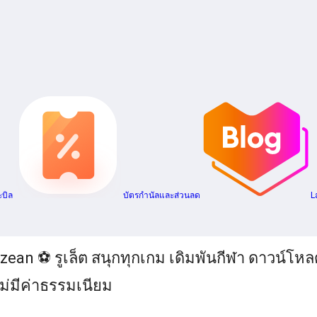
ะบิล
บัตรกำนัลและส่วนลด
L
zean ⚽️ รูเล็ต สนุกทุกเกม เดิมพันกีฬา ดาวน์โห
ม่มีค่าธรรมเนียม