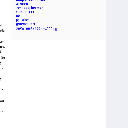
888poker-trustpilot
AFsiam-
zeed777plus-com
vipmgm111
ac-sub
pgjokker
gsa9win-net----------------------------
าง
20รับ100ทํา400ถอน200-pg
ำกัด
ปิด
 เกม
ี
บนัส
่
าร่า
4
ำไร
ภัย
าร่า
ง